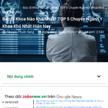
Home
-
Bác sĩ
-
Bác Sĩ Khoa Nào Khó Nhất? TOP 5 Chuyên Ngành Y Khoa Khó
Nhất Hiện Nay
Bác Sĩ Khoa Nào Khó Nhất? TOP 5 Chuyên Ngành Y
Khoa Khó Nhất Hiện Nay
Tác giả:
Phước Sang
Ngày đăng:
24/01/2025
Lượt xem: 2.543
Nội dung chính
Bác Sĩ Tâm Lý Là Ai? 07 Tiêu Chí Giúp Bạn Phân Biệt Giữa Bác Sĩ Tâm Lý
06/02/2025
Và Bác Sĩ Tâm Thần
Bác Sĩ Nội Trú Là Gì? Chi Phí, Học Bổng Và Trợ Cấp Của Bác Sĩ Nội Trú