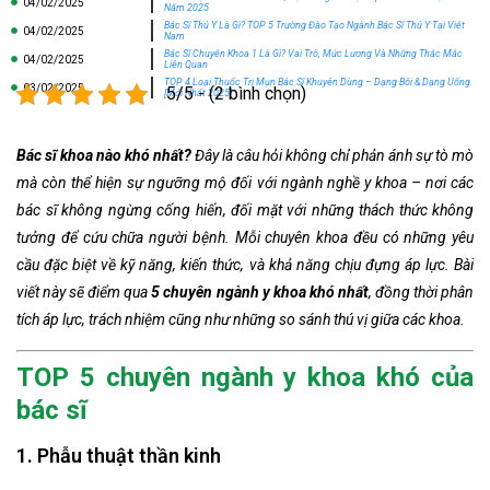
04/02/2025
Năm 2025
Bác Sĩ Thú Y Là Gì? TOP 5 Trường Đào Tạo Ngành Bác Sĩ Thú Y Tại Việt
04/02/2025
Nam
Bác Sĩ Chuyên Khoa 1 Là Gì? Vai Trò, Mức Lương Và Những Thắc Mắc
04/02/2025
Liên Quan
TOP 4 Loại Thuốc Trị Mụn Bác Sĩ Khuyên Dùng – Dạng Bôi & Dạng Uống
03/02/2025
5/5 - (2 bình chọn)
[Mới Nhất 2025]
Bác sĩ khoa nào khó nhất?
Đây là câu hỏi không chỉ phản ánh sự tò mò
mà còn thể hiện sự ngưỡng mộ đối với ngành nghề y khoa – nơi các
bác sĩ không ngừng cống hiến, đối mặt với những thách thức không
tưởng để cứu chữa người bệnh. Mỗi chuyên khoa đều có những yêu
cầu đặc biệt về kỹ năng, kiến thức, và khả năng chịu đựng áp lực. Bài
viết này sẽ điểm qua
5 chuyên ngành y khoa khó nhất
, đồng thời phân
tích áp lực, trách nhiệm cũng như những so sánh thú vị giữa các khoa.
TOP 5 chuyên ngành y khoa khó của
bác sĩ
1. Phẫu thuật thần kinh