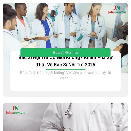
Bác sĩ
,
Giải mã
Bác Sĩ Nội Trú Có Giỏi Không? Khám Phá Sự
Thật Về Bác Sĩ Nội Trú 2025
Bác sĩ nội trú có giỏi không? Với việc phải vượt qua kỳ thi
cạnh...