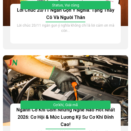
Status
,
Vui cùng
Lời Chúc 20/11 Ngắn Gọn Ý Nghĩa: Tặng Thầy
Cô Và Người Thân
Lời chúc 20/11 ngắn gọn ý nghĩa không chỉ là lời cảm ơn mà
còn...
Cơ khí
,
Giải mã
Ngành Cơ Khí Gồm Những Nghề Nào Hot Nhất
2026: Cơ Hội & Mức Lương Kỹ Sư Cơ Khí Đỉnh
Cao!