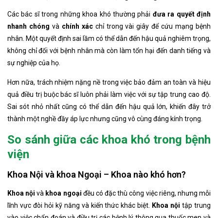
Các bác sĩ trong những khoa khó thường phải
đưa ra quyết định
nhanh chóng
và
chính xác
chỉ trong vài giây để cứu mạng bệnh
nhân. Một quyết định sai lầm có thể dẫn đến hậu quả nghiêm trọng,
không chỉ đối với bệnh nhân mà còn làm tổn hại đến danh tiếng và
sự nghiệp của họ.
Hơn nữa, trách nhiệm nặng nề trong việc bảo đảm an toàn và hiệu
quả điều trị buộc bác sĩ luôn phải làm việc với sự tập trung cao độ.
Sai sót nhỏ nhất cũng có thể dẫn đến hậu quả lớn, khiến đây trở
thành một nghề đầy áp lực nhưng cũng vô cùng đáng kính trọng.
So sánh giữa các khoa khó trong bệnh
viện
Khoa Nội và khoa Ngoại – Khoa nào khó hơn?
Khoa nội
và
khoa ngoại
đều có đặc thù công việc riêng, nhưng mỗi
lĩnh vực đòi hỏi kỹ năng và kiến thức khác biệt.
Khoa nội
tập trung
vào việc chẩn đoán và điều trị các bệnh lý thông qua thuốc men và