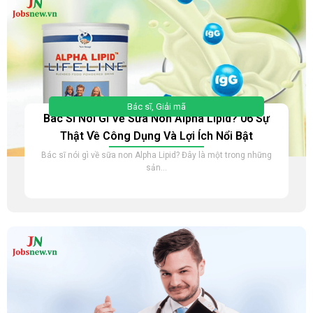
Bác sĩ
,
Giải mã
Bác Sĩ Nói Gì Về Sữa Non Alpha Lipid? 06 Sự
Thật Về Công Dụng Và Lợi Ích Nổi Bật
Bác sĩ nói gì về sữa non Alpha Lipid? Đây là một trong những
sản...