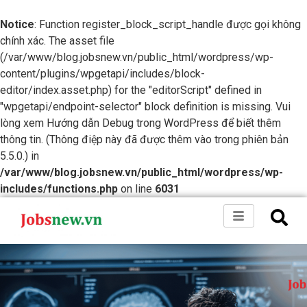
Notice
: Function register_block_script_handle được gọi không
chính xác. The asset file
(/var/www/blog.jobsnew.vn/public_html/wordpress/wp-
content/plugins/wpgetapi/includes/block-
editor/index.asset.php) for the "editorScript" defined in
"wpgetapi/endpoint-selector" block definition is missing. Vui
lòng xem
Hướng dẫn Debug trong WordPress
để biết thêm
thông tin. (Thông điệp này đã được thêm vào trong phiên bản
5.5.0.) in
/var/www/blog.jobsnew.vn/public_html/wordpress/wp-
includes/functions.php
on line
6031