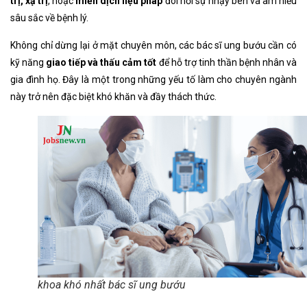
trị, xạ trị
, hoặc
miễn dịch liệu pháp
đòi hỏi sự nhạy bén và am hiểu
sâu sắc về bệnh lý.
Không chỉ dừng lại ở mặt chuyên môn, các bác sĩ ung bướu cần có
kỹ năng
giao tiếp và thấu cảm tốt
để hỗ trợ tinh thần bệnh nhân và
gia đình họ. Đây là một trong những yếu tố làm cho chuyên ngành
này trở nên đặc biệt khó khăn và đầy thách thức.
khoa khó nhất bác sĩ ung bướu