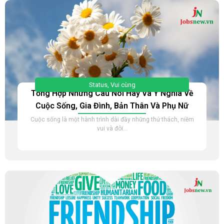
Status
,
Vui cùng
Tổng Hợp Những Câu Nói Hay Và Ý Nghĩa Về
Cuộc Sống, Gia Đình, Bản Thân Và Phụ Nữ
Cuộc sống là một hành trình dài đầy những thử thách, niềm
vui và đôi...