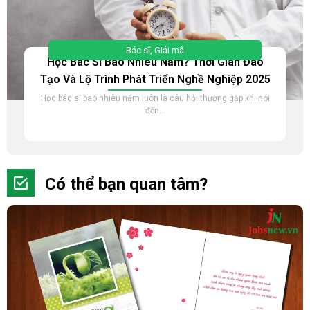
Bác sĩ
,
Giải mã
Học Bác Sĩ Bao Nhiêu Năm? Thời Gian Đào
Tạo Và Lộ Trình Phát Triển Nghề Nghiệp 2025
Học bác sĩ bao nhiêu năm luôn là câu hỏi thường gặp khi nói
đến...
Có thể bạn quan tâm?