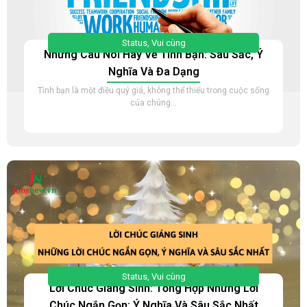
Status
,
Vui cùng
Những Câu Nói Hay Về Tình Bạn: Sâu Sắc, Ý
Nghĩa Và Đa Dạng
Tình bạn là một điều quý giá, không thể thiếu trong cuộc sống
của chúng...
Status
,
Vui cùng
Lời Chúc Giáng Sinh: Tổng Hợp Những Lời
Chúc Ngắn Gọn; Ý Nghĩa Và Sâu Sắc Nhất