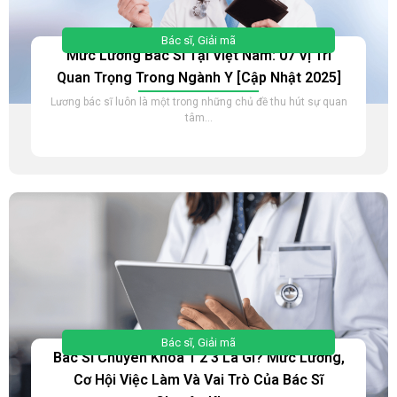
Bác sĩ
,
Giải mã
Mức Lương Bác Sĩ Tại Việt Nam: 07 Vị Trí
Quan Trọng Trong Ngành Y [Cập Nhật 2025]
Lương bác sĩ luôn là một trong những chủ đề thu hút sự quan
tâm...
Bác sĩ
,
Giải mã
Bác Sĩ Chuyên Khoa 1 2 3 Là Gì? Mức Lương,
Cơ Hội Việc Làm Và Vai Trò Của Bác Sĩ