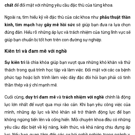
chất
để đối mặt với những yêu cầu đặc thù của từng khoa.
Ngoài ra, tìm hiểu kỹ về đặc thù của các khoa như
phẫu thuật thần
kinh, tim mạch
hay
gây mê hồi sức
sẽ giúp bạn đưa ra lựa chọn
đúng đắn. Hiểu rõ những áp lực và trách nhiệm của từng lĩnh vực sẽ
giúp bạn chuẩn bị tốt hơn trên con đường sự nghiệp.
Kiên trì và đam mê với nghề
Sự kiên trì
là chìa khóa giúp bạn vượt qua những khó khăn và thử
thách trong quá trình học tập và làm việc. Đối mặt với các ca bệnh
phức tạp hoặc lịch trình làm việc dày đặc đòi hỏi bạn phải có tinh
thần thép và ý chí mạnh mẽ.
Cuối cùng,
duy trì đam mê
và
trách nhiệm với nghề
chính là động
lực lớn nhất để vượt qua mọi rào cản. Khi bạn yêu công việc của
mình, những áp lực và khó khăn sẽ trở thành động lực để bạn
không ngừng tiến lên và cống hiến. Mỗi chuyên khoa đều có những
yêu cầu đặc biệt về kỹ năng, kiến thức, và khả năng chịu đựng áp
lực. Nếu bạn quan tâm đến các cơ hội nghề nghiệp trong ngành y,