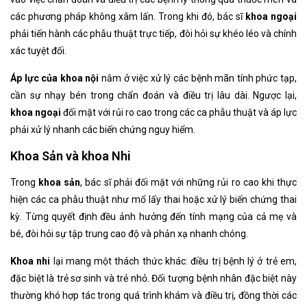
các phương pháp không xâm lấn. Trong khi đó, bác sĩ
khoa ngoại
phải tiến hành các phẫu thuật trực tiếp, đòi hỏi sự khéo léo và chính
xác tuyệt đối.
Áp lực của khoa nội
nằm ở việc xử lý các bệnh mãn tính phức tạp,
cần sự nhạy bén trong chẩn đoán và điều trị lâu dài. Ngược lại,
khoa ngoại
đối mặt với rủi ro cao trong các ca phẫu thuật và áp lực
phải xử lý nhanh các biến chứng nguy hiểm.
Khoa Sản và khoa Nhi
Trong
khoa sản
, bác sĩ phải đối mặt với những rủi ro cao khi thực
hiện các ca phẫu thuật như mổ lấy thai hoặc xử lý biến chứng thai
kỳ. Từng quyết định đều ảnh hưởng đến tính mạng của cả mẹ và
bé, đòi hỏi sự tập trung cao độ và phản xạ nhanh chóng.
Khoa nhi
lại mang một thách thức khác: điều trị bệnh lý ở trẻ em,
đặc biệt là trẻ sơ sinh và trẻ nhỏ. Đối tượng bệnh nhân đặc biệt này
thường khó hợp tác trong quá trình khám và điều trị, đồng thời các