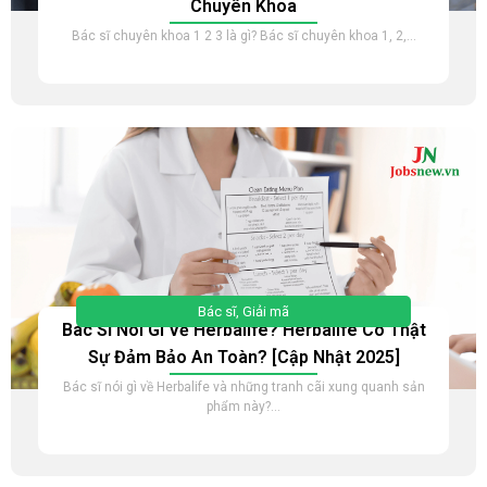
Chuyên Khoa
Bác sĩ chuyên khoa 1 2 3 là gì? Bác sĩ chuyên khoa 1, 2,...
Bác sĩ
,
Giải mã
Bác Sĩ Nói Gì Về Herbalife? Herbalife Có Thật
Sự Đảm Bảo An Toàn? [Cập Nhật 2025]
Bác sĩ nói gì về Herbalife và những tranh cãi xung quanh sản
phẩm này?...