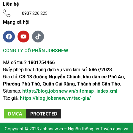
Liên hệ
0937.226.225
Mạng xã hội
CÔNG TY CỔ PHẦN JOBSNEW
Mã số thuế:
1801754466
Giấy phép hoạt động dịch vụ việc làm số:
5867/2023
Địa chỉ:
C8-13 đường Nguyễn Chánh, khu dân cư Phú An,
Phường Phú Thứ, Quận Cái Răng, Thành phố Cần Thơ.
Sitemap:
https://blog.jobsnew.vn/sitemap_index.xml
Tác giả:
https://blog.jobsnew.vn/tac-gia/
Copyright © 2023
Jobsnew.vn
– Nguồn thông tin Tuyển dụng và