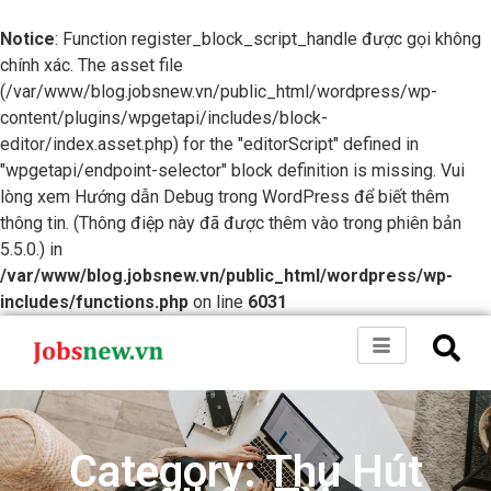
Notice
: Function register_block_script_handle được gọi không
chính xác. The asset file
(/var/www/blog.jobsnew.vn/public_html/wordpress/wp-
content/plugins/wpgetapi/includes/block-
editor/index.asset.php) for the "editorScript" defined in
"wpgetapi/endpoint-selector" block definition is missing. Vui
lòng xem
Hướng dẫn Debug trong WordPress
để biết thêm
thông tin. (Thông điệp này đã được thêm vào trong phiên bản
5.5.0.) in
/var/www/blog.jobsnew.vn/public_html/wordpress/wp-
includes/functions.php
on line
6031
Category: Thu Hút