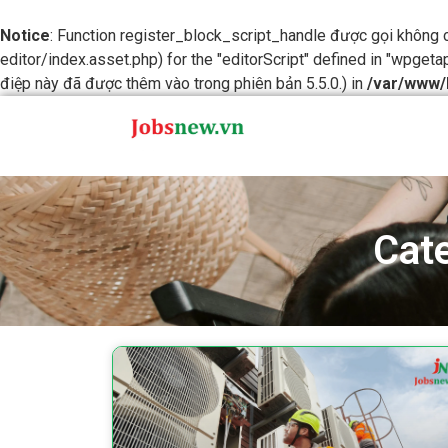
Notice
: Function register_block_script_handle được gọi không
editor/index.asset.php) for the "editorScript" defined in "wpgeta
điệp này đã được thêm vào trong phiên bản 5.5.0.) in
/var/www/
Cate