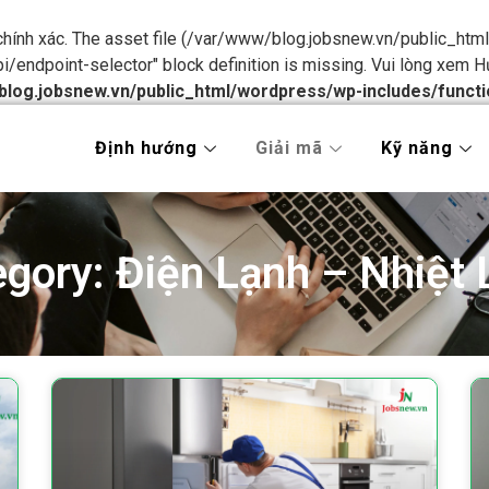
 chính xác. The asset file (/var/www/blog.jobsnew.vn/public_h
pi/endpoint-selector" block definition is missing. Vui lòng xem
H
blog.jobsnew.vn/public_html/wordpress/wp-includes/functi
Định hướng
Giải mã
Kỹ năng
gory: Điện Lạnh – Nhiệt