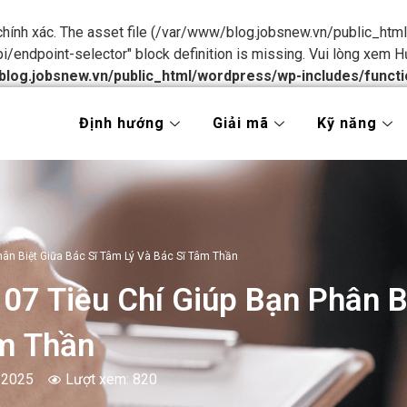
 chính xác. The asset file (/var/www/blog.jobsnew.vn/public_h
pi/endpoint-selector" block definition is missing. Vui lòng xem
H
blog.jobsnew.vn/public_html/wordpress/wp-includes/functi
Định hướng
Giải mã
Kỹ năng
Phân Biệt Giữa Bác Sĩ Tâm Lý Và Bác Sĩ Tâm Thần
 07 Tiêu Chí Giúp Bạn Phân B
âm Thần
/2025
Lượt xem: 820