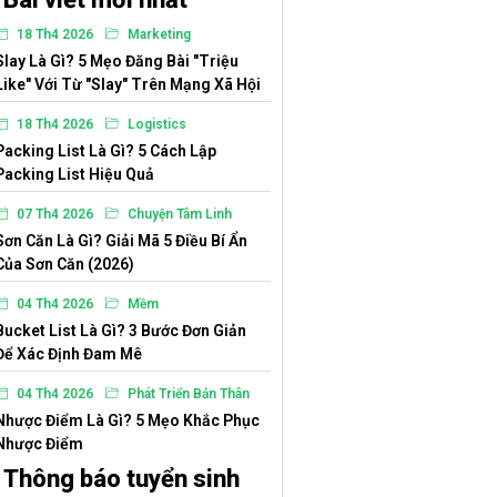
18 Th4 2026
Marketing
Slay Là Gì? 5 Mẹo Đăng Bài "Triệu
Like" Với Từ "Slay" Trên Mạng Xã Hội
18 Th4 2026
Logistics
Packing List Là Gì? 5 Cách Lập
Packing List Hiệu Quả
07 Th4 2026
Chuyện Tâm Linh
Sơn Căn Là Gì? Giải Mã 5 Điều Bí Ẩn
Của Sơn Căn (2026)
04 Th4 2026
Mềm
Bucket List Là Gì? 3 Bước Đơn Giản
Để Xác Định Đam Mê
04 Th4 2026
Phát Triển Bản Thân
Nhược Điểm Là Gì? 5 Mẹo Khắc Phục
Nhược Điểm
Thông báo tuyển sinh