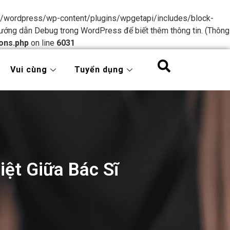
tml/wordpress/wp-content/plugins/wpgetapi/includes/block-
ướng dẫn Debug trong WordPress
để biết thêm thông tin. (Thông
ons.php
on line
6031
Vui cùng
Tuyển dụng
iệt Giữa Bác Sĩ