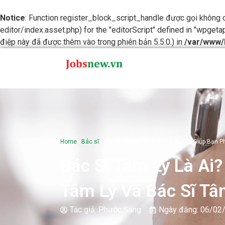
Notice
: Function register_block_script_handle được gọi không
editor/index.asset.php) for the "editorScript" defined in "wpgeta
điệp này đã được thêm vào trong phiên bản 5.5.0.) in
/var/www/
Home
-
Bác sĩ
-
Bác Sĩ Tâm Lý Là Ai? 07 Tiêu Chí Giúp Bạn 
Bác Sĩ Tâm Lý Là Ai?
Tâm Lý Và Bác Sĩ T
Tác giả:
Phước Sang
Ngày đăng:
06/02