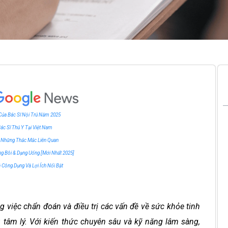
 Của Bác Sĩ Nội Trú Năm 2025
ác Sĩ Thú Y Tại Việt Nam
à Những Thắc Mắc Liên Quan
ng Bôi & Dạng Uống [Mới Nhất 2025]
ề Công Dụng Và Lợi Ích Nổi Bật
ng việc chẩn đoán và điều trị các vấn đề về sức khỏe tinh
u tâm lý. Với kiến thức chuyên sâu và kỹ năng lâm sàng,