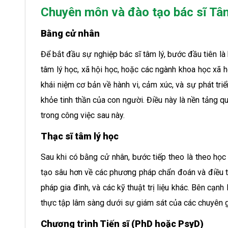
Chuyên môn và đào tạo bác sĩ Tâm
Bằng cử nhân
Để bắt đầu sự nghiệp bác sĩ tâm lý, bước đầu tiên là
tâm lý học, xã hội học, hoặc các ngành khoa học xã hộ
khái niệm cơ bản về hành vi, cảm xúc, và sự phát tri
khỏe tinh thần của con người. Điều này là nền tảng q
trong công việc sau này.
Thạc sĩ tâm lý học
Sau khi có bằng cử nhân, bước tiếp theo là theo học
tạo sâu hơn về các phương pháp chẩn đoán và điều trị
pháp gia đình, và các kỹ thuật trị liệu khác. Bên cạnh
thực tập lâm sàng dưới sự giám sát của các chuyên gi
Chương trình Tiến sĩ (PhD hoặc PsyD)