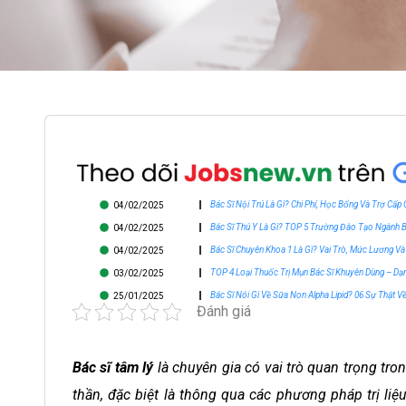
Bác Sĩ Nội Trú Là Gì? Chi Phí, Học Bổng Và Trợ Cấp
04/02/2025
Bác Sĩ Thú Y Là Gì? TOP 5 Trường Đào Tạo Ngành B
04/02/2025
Bác Sĩ Chuyên Khoa 1 Là Gì? Vai Trò, Mức Lương V
04/02/2025
TOP 4 Loại Thuốc Trị Mụn Bác Sĩ Khuyên Dùng – Dạ
03/02/2025
Bác Sĩ Nói Gì Về Sữa Non Alpha Lipid? 06 Sự Thật V
25/01/2025
Đánh giá
Bác sĩ tâm lý
là chuyên gia có vai trò quan trọng tro
thần, đặc biệt là thông qua các phương pháp trị liệ