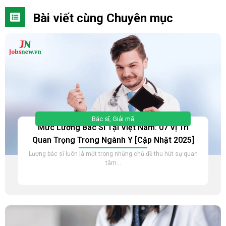
Bài viết cùng Chuyên mục
Bác sĩ
,
Giải mã
Mức Lương Bác Sĩ Tại Việt Nam: 07 Vị Trí
Quan Trọng Trong Ngành Y [Cập Nhật 2025]
Lương bác sĩ luôn là một trong những chủ đề thu hút sự quan
tâm...