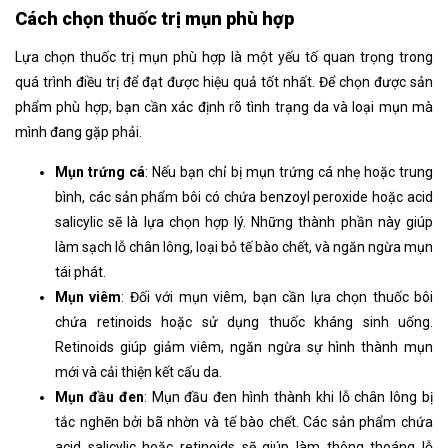
Cách chọn thuốc trị mụn phù hợp
Lựa chọn thuốc trị mụn phù hợp là một yếu tố quan trọng trong
quá trình điều trị để đạt được hiệu quả tốt nhất. Để chọn được sản
phẩm phù hợp, bạn cần xác định rõ tình trạng da và loại mụn mà
mình đang gặp phải.
Mụn trứng cá
: Nếu bạn chỉ bị mụn trứng cá nhẹ hoặc trung
bình, các sản phẩm bôi có chứa benzoyl peroxide hoặc acid
salicylic sẽ là lựa chọn hợp lý. Những thành phần này giúp
làm sạch lỗ chân lông, loại bỏ tế bào chết, và ngăn ngừa mụn
tái phát.
Mụn viêm
: Đối với mụn viêm, bạn cần lựa chọn thuốc bôi
chứa retinoids hoặc sử dụng thuốc kháng sinh uống.
Retinoids giúp giảm viêm, ngăn ngừa sự hình thành mụn
mới và cải thiện kết cấu da.
Mụn đầu đen
: Mụn đầu đen hình thành khi lỗ chân lông bị
tắc nghẽn bởi bã nhờn và tế bào chết. Các sản phẩm chứa
acid salicylic hoặc retinoids sẽ giúp làm thông thoáng lỗ