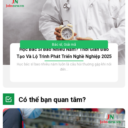
Bác sĩ
,
Giải mã
Học Bác Sĩ Bao Nhiêu Năm? Thời Gian Đào
Tạo Và Lộ Trình Phát Triển Nghề Nghiệp 2025
Học bác sĩ bao nhiêu năm luôn là câu hỏi thường gặp khi nói
đến...
Có thể bạn quan tâm?