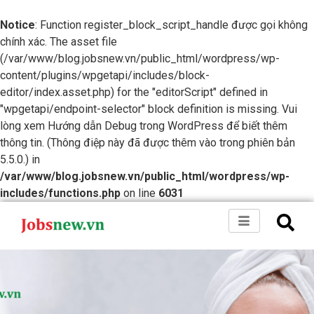
Notice
: Function register_block_script_handle được gọi không
chính xác. The asset file
(/var/www/blog.jobsnew.vn/public_html/wordpress/wp-
content/plugins/wpgetapi/includes/block-
editor/index.asset.php) for the "editorScript" defined in
"wpgetapi/endpoint-selector" block definition is missing. Vui
lòng xem
Hướng dẫn Debug trong WordPress
để biết thêm
thông tin. (Thông điệp này đã được thêm vào trong phiên bản
5.5.0.) in
/var/www/blog.jobsnew.vn/public_html/wordpress/wp-
includes/functions.php
on line
6031