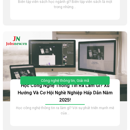
Biên tập viên sách học ngành gì? Biên tập viên sách là một
trong những...
Công nghệ thông tin
,
Giải mã
Học Công Nghệ Thông Tin Ra Làm Gì? Xu
Hướng Và Cơ Hội Nghề Nghiệp Hấp Dẫn Năm
2025!
Học công nghệ thông tin ra làm gì? Với sự phát triển mạnh mẽ
của...