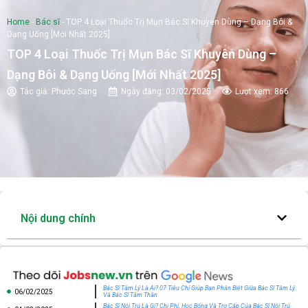
Home
-
Bác sĩ
-
TOP 4 Loại Thuốc Trị Mụn Bác Sĩ Khuyên Dùng – Dạng Bôi &
Dạng Uống [Mới Nhất 2025]
TOP 4 Loại Thuốc Trị Mụn Bác Sĩ Khuyên Dùng –
Dạng Bôi & Dạng Uống [Mới Nhất 2025]
Tác giả:
Phước Sang
Ngày đăng:
03/02/2025
Lượt xem: 866
Nội dung chính
Bác Sĩ Tâm Lý Là Ai? 07 Tiêu Chí Giúp Bạn Phân Biệt Giữa Bác Sĩ Tâm Lý
06/02/2025
Và Bác Sĩ Tâm Thần
Bác Sĩ Nội Trú Là Gì? Chi Phí, Học Bổng Và Trợ Cấp Của Bác Sĩ Nội Trú