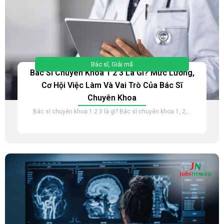
Bác sĩ
,
Giải mã
Bác Sĩ Chuyên Khoa 1 2 3 Là Gì? Mức Lương,
Cơ Hội Việc Làm Và Vai Trò Của Bác Sĩ
Chuyên Khoa
Bác sĩ chuyên khoa 1 2 3 là gì? Bác sĩ chuyên khoa 1, 2,...