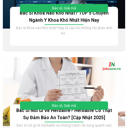
Bác sĩ
,
Giải mã
Bác Sĩ Khoa Nào Khó Nhất? TOP 5 Chuyên
Ngành Y Khoa Khó Nhất Hiện Nay
Bác sĩ khoa nào khó nhất? Đây là câu hỏi không chỉ phản ánh
sự...
Bác sĩ
,
Giải mã
Bác Sĩ Nói Gì Về Herbalife? Herbalife Có Thật
Sự Đảm Bảo An Toàn? [Cập Nhật 2025]
Bác sĩ nói gì về Herbalife và những tranh cãi xung quanh sản