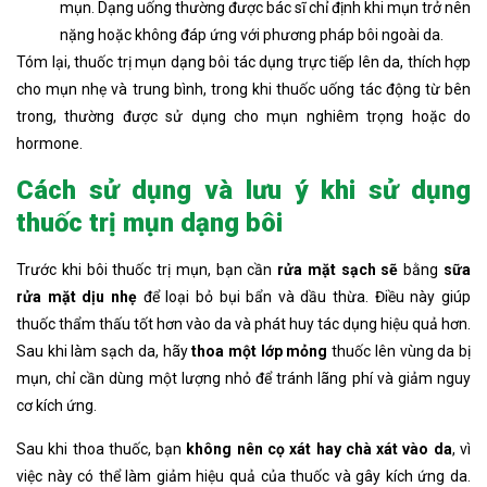
mụn. Dạng uống thường được bác sĩ chỉ định khi mụn trở nên
nặng hoặc không đáp ứng với phương pháp bôi ngoài da.
Tóm lại, thuốc trị mụn dạng bôi tác dụng trực tiếp lên da, thích hợp
cho mụn nhẹ và trung bình, trong khi thuốc uống tác động từ bên
trong, thường được sử dụng cho mụn nghiêm trọng hoặc do
hormone.
Cách sử dụng và lưu ý khi sử dụng
thuốc trị mụn dạng bôi
Trước khi bôi thuốc trị mụn, bạn cần
rửa mặt sạch sẽ
bằng
sữa
rửa mặt dịu nhẹ
để loại bỏ bụi bẩn và dầu thừa. Điều này giúp
thuốc thẩm thấu tốt hơn vào da và phát huy tác dụng hiệu quả hơn.
Sau khi làm sạch da, hãy
thoa một lớp mỏng
thuốc lên vùng da bị
mụn, chỉ cần dùng một lượng nhỏ để tránh lãng phí và giảm nguy
cơ kích ứng.
Sau khi thoa thuốc, bạn
không nên cọ xát hay chà xát vào da
, vì
việc này có thể làm giảm hiệu quả của thuốc và gây kích ứng da.