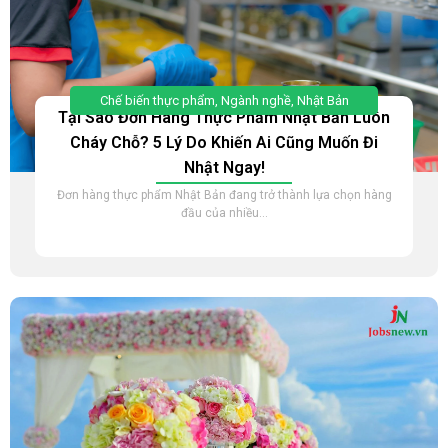
Chế biến thực phẩm
,
Ngành nghề
,
Nhật Bản
Tại Sao Đơn Hàng Thực Phẩm Nhật Bản Luôn
Cháy Chỗ? 5 Lý Do Khiến Ai Cũng Muốn Đi
Nhật Ngay!
Đơn hàng thực phẩm Nhật Bản đang trở thành lựa chọn hàng
đầu của nhiều...