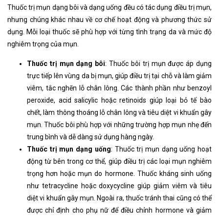
Thuốc trị mụn dạng bôi và dạng uống đều có tác dụng điều trị mụn,
nhưng chúng khác nhau về cơ chế hoạt động và phương thức sử
dụng. Mỗi loại thuốc sẽ phù hợp với từng tình trạng da và mức độ
nghiêm trọng của mụn.
Thuốc trị mụn dạng bôi
: Thuốc bôi trị mụn được áp dụng
trực tiếp lên vùng da bị mụn, giúp điều trị tại chỗ và làm giảm
viêm, tắc nghẽn lỗ chân lông. Các thành phần như benzoyl
peroxide, acid salicylic hoặc retinoids giúp loại bỏ tế bào
chết, làm thông thoáng lỗ chân lông và tiêu diệt vi khuẩn gây
mụn. Thuốc bôi phù hợp với những trường hợp mụn nhẹ đến
trung bình và dễ dàng sử dụng hàng ngày.
Thuốc trị mụn dạng uống
: Thuốc trị mụn dạng uống hoạt
động từ bên trong cơ thể, giúp điều trị các loại mụn nghiêm
trọng hơn hoặc mụn do hormone. Thuốc kháng sinh uống
như tetracycline hoặc doxycycline giúp giảm viêm và tiêu
diệt vi khuẩn gây mụn. Ngoài ra, thuốc tránh thai cũng có thể
được chỉ định cho phụ nữ để điều chỉnh hormone và giảm