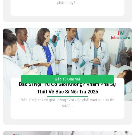
phẩm này?...
Bác sĩ
,
Giải mã
Bác Sĩ Nội Trú Có Giỏi Không? Khám Phá Sự
Thật Về Bác Sĩ Nội Trú 2025
Bác sĩ nội trú có giỏi không? Với việc phải vượt qua kỳ thi
cạnh...