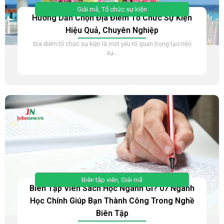
Giải mã
,
Tổ chức sự kiện
Hướng Dẫn Chọn Địa Điểm Tổ Chức Sự Kiện
Hiệu Quả, Chuyên Nghiệp
Địa điểm tổ chức sự kiện là một yếu tố quan trọng tạo nên
sự...
Biên tập viên
,
Giải mã
Biên Tập Viên Sách Học Ngành Gì? 07 Ngành
Học Chính Giúp Bạn Thành Công Trong Nghề
Biên Tập