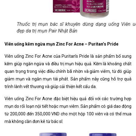
Thuốc trị mụn bác sĩ khuyên dùng dạng uống Viên 
đẹp da trị mụn Pair Nhật Bản
Viên uống kẽm ngừa mụn Zinc For Acne – Puritan’s Pride
Viên uống Zinc For Acne của Puritan’s Pride là sản phẩm bổ sung
kẽm giúp ngăn ngừa và điều trị mụn hiệu quả. Kẽm là khoáng chất
quan trọng trong việc điều chỉnh bã nhờn và giảm viêm, từ đó giúp
giảm mụn và ngăn mụn tái phát. Sản phẩm này cũng hỗ trợ quá
trình lành vết thương và giúp cải thiện kết cấu da.
Viên uống Zinc For Acne đặc biệt hiệu quả đối với các trường hợp
mụn do rối loạn nội tiết hoặc mụn viêm. Sản phẩm có giá dao động
từ 200,000 đến 350,000 VND cho một hộp 100 viên và có thể mua
mà không cần đơn kê từ bác sĩ.