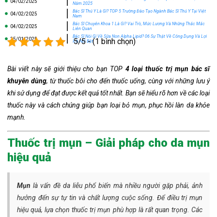
04/02/2025
Năm 2025
Bác Sĩ Thú Y Là Gì? TOP 5 Trường Đào Tạo Ngành Bác Sĩ Thú Y Tại Việt
04/02/2025
Nam
Bác Sĩ Chuyên Khoa 1 Là Gì? Vai Trò, Mức Lương Và Những Thắc Mắc
04/02/2025
Liên Quan
Bác Sĩ Nói Gì Về Sữa Non Alpha Lipid? 06 Sự Thật Về Công Dụng Và Lợi
25/01/2025
5/5 - (1 bình chọn)
Ích Nổi Bật
Bài viết này sẽ giới thiệu cho bạn TOP
4 loại thuốc trị mụn bác sĩ
khuyên dùng
, từ thuốc bôi cho đến thuốc uống, cùng với những lưu ý
khi sử dụng để đạt được kết quả tốt nhất. Bạn sẽ hiểu rõ hơn về các loại
thuốc này và cách chúng giúp bạn loại bỏ mụn, phục hồi làn da khỏe
mạnh.
Thuốc trị mụn – Giải pháp cho da mụn
hiệu quả
Mụn
là vấn đề da liễu phổ biến mà nhiều người gặp phải, ảnh
hưởng đến sự tự tin và chất lượng cuộc sống. Để điều trị mụn
hiệu quả, lựa chọn thuốc trị mụn phù hợp là rất quan trọng. Các