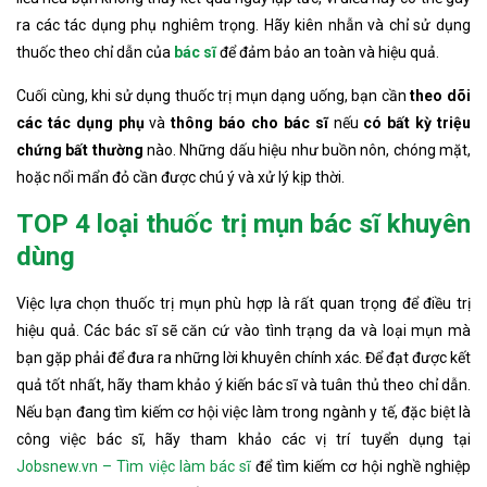
ra các tác dụng phụ nghiêm trọng. Hãy kiên nhẫn và chỉ sử dụng
thuốc theo chỉ dẫn của
bác sĩ
để đảm bảo an toàn và hiệu quả.
Cuối cùng, khi sử dụng thuốc trị mụn dạng uống, bạn cần
theo dõi
các tác dụng phụ
và
thông báo cho bác sĩ
nếu
có bất kỳ triệu
chứng bất thường
nào. Những dấu hiệu như buồn nôn, chóng mặt,
hoặc nổi mẩn đỏ cần được chú ý và xử lý kịp thời.
TOP 4 loại thuốc trị mụn bác sĩ khuyên
dùng​
Việc lựa chọn thuốc trị mụn phù hợp là rất quan trọng để điều trị
hiệu quả. Các bác sĩ sẽ căn cứ vào tình trạng da và loại mụn mà
bạn gặp phải để đưa ra những lời khuyên chính xác. Để đạt được kết
quả tốt nhất, hãy tham khảo ý kiến bác sĩ và tuân thủ theo chỉ dẫn.
Nếu bạn đang tìm kiếm cơ hội việc làm trong ngành y tế, đặc biệt là
công việc bác sĩ, hãy tham khảo các vị trí tuyển dụng tại
Jobsnew.vn – Tìm việc làm bác sĩ
để tìm kiếm cơ hội nghề nghiệp