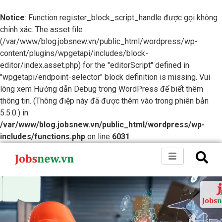
Notice
: Function register_block_script_handle được gọi không
chính xác. The asset file
(/var/www/blog.jobsnew.vn/public_html/wordpress/wp-
content/plugins/wpgetapi/includes/block-
editor/index.asset.php) for the "editorScript" defined in
"wpgetapi/endpoint-selector" block definition is missing. Vui
lòng xem
Hướng dẫn Debug trong WordPress
để biết thêm
thông tin. (Thông điệp này đã được thêm vào trong phiên bản
5.5.0.) in
/var/www/blog.jobsnew.vn/public_html/wordpress/wp-
includes/functions.php
on line
6031