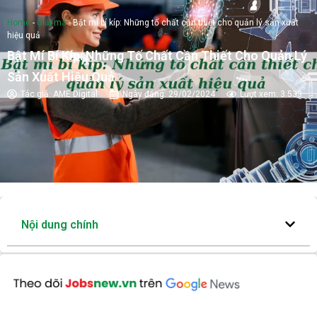
Home
-
Giải mã
-
Bật mí bí kíp: Những tố chất cần thiết cho quản lý sản xuất
hiệu quả
Bật Mí Bí Kíp: Những Tố Chất Cần Thiết Cho Quản Lý
Sản Xuất Hiệu Quả
Tác giả:
AME Digital
Ngày đăng:
29/02/2024
Lượt xem: 3.533
Nội dung chính