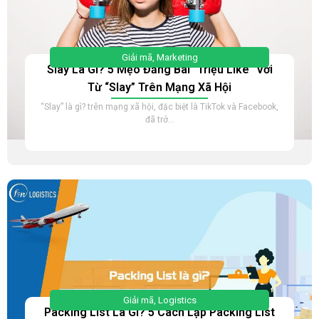
Giải mã
,
Marketing
Slay Là Gì? 5 Mẹo Đăng Bài “Triệu Like” Với
Từ “Slay” Trên Mạng Xã Hội
“Slay” là gì? trên mạng xã hội, đặc biệt là TikTok và Facebook,
đã trở...
Giải mã
,
Logistics
Packing List Là Gì? 5 Cách Lập Packing List