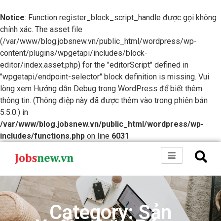
Notice
: Function register_block_script_handle được gọi không
chính xác. The asset file
(/var/www/blog.jobsnew.vn/public_html/wordpress/wp-
content/plugins/wpgetapi/includes/block-
editor/index.asset.php) for the "editorScript" defined in
"wpgetapi/endpoint-selector" block definition is missing. Vui
lòng xem
Hướng dẫn Debug trong WordPress
để biết thêm
thông tin. (Thông điệp này đã được thêm vào trong phiên bản
5.5.0.) in
/var/www/blog.jobsnew.vn/public_html/wordpress/wp-
includes/functions.php
on line
6031
Category: Sản