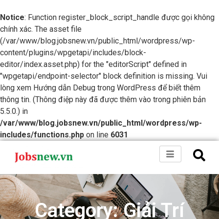
Notice
: Function register_block_script_handle được gọi không
chính xác. The asset file
(/var/www/blog.jobsnew.vn/public_html/wordpress/wp-
content/plugins/wpgetapi/includes/block-
editor/index.asset.php) for the "editorScript" defined in
"wpgetapi/endpoint-selector" block definition is missing. Vui
lòng xem
Hướng dẫn Debug trong WordPress
để biết thêm
thông tin. (Thông điệp này đã được thêm vào trong phiên bản
5.5.0.) in
/var/www/blog.jobsnew.vn/public_html/wordpress/wp-
includes/functions.php
on line
6031
Category: Giải Trí