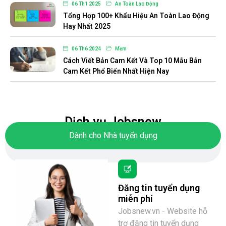
06 Th1 2025
An Toàn Lao Động
Tổng Hợp 100+ Khẩu Hiệu An Toàn Lao Động
Hay Nhất 2025
06 Th6 2024
Mềm
Cách Viết Bản Cam Kết Và Top 10 Mẫu Bản
Cam Kết Phổ Biến Nhất Hiện Nay
24 Th1 2025
Bác Sĩ
Bác Sĩ Nói Gì Về Herbalife? Herbalife Có Thật
Sự Đảm Bảo An Toàn? [Cập Nhật 2025]
Dịch vụ Jobsnew
Dành cho Nhà tuyển dụng
01 Th1 2025
Bán Hàng - Sales
Bán Hàng Trên Shopee Mất Phí Bao Nhiêu?
[Cập Nhật 2025]
06 Th1 2025
An Toàn Lao Động
Đăng tin tuyển dụng
90+ Câu Hỏi Trắc Nghiệm Về An Toàn Lao
miễn phí
Động Mới Nhất [Cập Nhật 2025]
Jobsnew.vn - Website hỗ
trợ đăng tin tuyển dụng