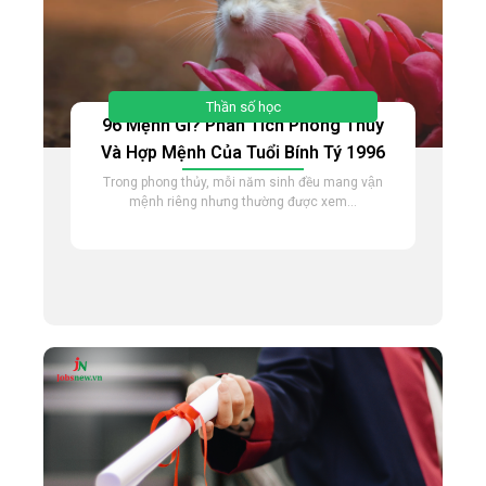
Thần số học
96 Mệnh Gì? Phân Tích Phong Thủy
Và Hợp Mệnh Của Tuổi Bính Tý 1996
Trong phong thủy, mỗi năm sinh đều mang vận
mệnh riêng nhưng thường được xem...