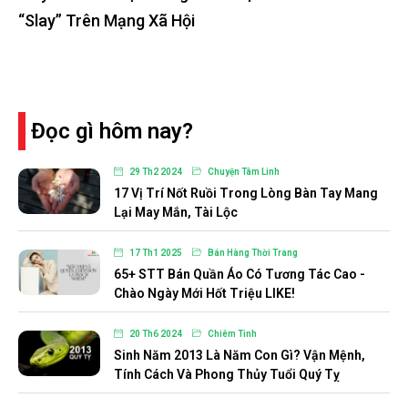
“Slay” Trên Mạng Xã Hội
Đọc gì hôm nay?
29 Th2 2024
Chuyện Tâm Linh
17 Vị Trí Nốt Ruồi Trong Lòng Bàn Tay Mang
Lại May Mắn, Tài Lộc
17 Th1 2025
Bán Hàng Thời Trang
65+ STT Bán Quần Áo Có Tương Tác Cao -
Chào Ngày Mới Hốt Triệu LIKE!
20 Th6 2024
Chiêm Tinh
Sinh Năm 2013 Là Năm Con Gì? Vận Mệnh,
Tính Cách Và Phong Thủy Tuổi Quý Tỵ