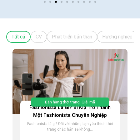
22 Th3 2024
Sống
Hướng Dẫn Chi Tiết Về Nơi Cấp Căn Cước Công
Dân Và Quy Trình Xin Cấp
17 Th1 2025
Báo Chí - Truyền Hình
Tất cả
CV
Phát triển bản thân
Hướng nghiệp
Ngành Báo Chí Truyền Thông Thi Khối Nào?
Tổng Hợp Các Tổ Hợp Môn Phổ Biến Năm 2025
Bán hàng thời trang
,
Giải mã
Fashionista Là Gì? Bí Kíp Trở Thành
Một Fashionista Chuyên Nghiệp
Fashionista là gì? Đối với những bạn yêu thích thời
trang chắc hẵn sẽ không...