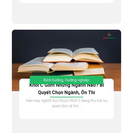
Định hướng
,
Hướng nghiệp
Khối C Gồm Những Ngành Nào? Bí
Quyết Chọn Ngành, Ôn Thi
Hiện nay, ngành học thuộc Khối C đang thu hút sự
quan tâm và tìm...