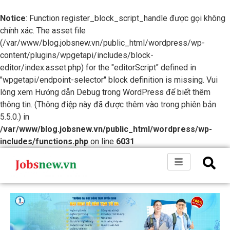
Notice
: Function register_block_script_handle được gọi không
chính xác. The asset file
(/var/www/blog.jobsnew.vn/public_html/wordpress/wp-
content/plugins/wpgetapi/includes/block-
editor/index.asset.php) for the "editorScript" defined in
"wpgetapi/endpoint-selector" block definition is missing. Vui
lòng xem
Hướng dẫn Debug trong WordPress
để biết thêm
thông tin. (Thông điệp này đã được thêm vào trong phiên bản
5.5.0.) in
/var/www/blog.jobsnew.vn/public_html/wordpress/wp-
includes/functions.php
on line
6031