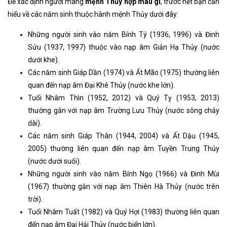
Để xác định người mang
mệnh Thủy hợp màu gì
, trước hết bạn cần
hiểu về các năm sinh thuộc hành mệnh Thủy dưới đây:
Những người sinh vào năm Bính Tý (1936, 1996) và Đinh
Sửu (1937, 1997) thuộc vào nạp âm Giản Hạ Thủy (nước
dưới khe).
Các năm sinh Giáp Dần (1974) và Ất Mão (1975) thường liên
quan đến nạp âm Đại Khê Thủy (nước khe lớn).
Tuổi Nhâm Thìn (1952, 2012) và Quý Tỵ (1953, 2013)
thường gắn với nạp âm Trường Lưu Thủy (nước sông chảy
dài).
Các năm sinh Giáp Thân (1944, 2004) và Ất Dậu (1945,
2005) thường liên quan đến nạp âm Tuyền Trung Thủy
(nước dưới suối).
Những người sinh vào năm Bính Ngọ (1966) và Đinh Mùi
(1967) thường gắn với nạp âm Thiên Hà Thủy (nước trên
trời).
Tuổi Nhâm Tuất (1982) và Quý Hợi (1983) thường liên quan
đến nạp âm Đại Hải Thủy (nước biển lớn).