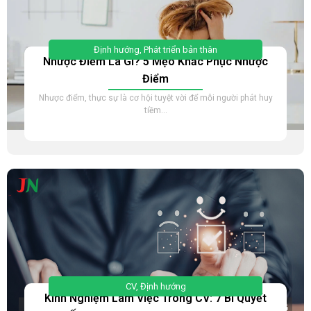
Định hướng
,
Phát triển bản thân
Nhược Điểm Là Gì? 5 Mẹo Khắc Phục Nhược
Điểm
Nhược điểm, thực sự là cơ hội tuyệt vời để mỗi người phát huy
tiềm...
CV
,
Định hướng
Kinh Nghiệm Làm Việc Trong CV: 7 Bí Quyết