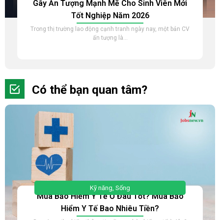
Gây Ấn Tượng Mạnh Mẽ Cho Sinh Viên Mới
Tốt Nghiệp Năm 2026
Trong thị trường lao động cạnh tranh ngày nay, một bản CV
ấn tượng là...
Có thể bạn quan tâm?
Kỹ năng
,
Sống
Mua Bảo Hiểm Y Tế Ở Đâu Tốt? Mua Bảo
Hiểm Y Tế Bao Nhiêu Tiền?