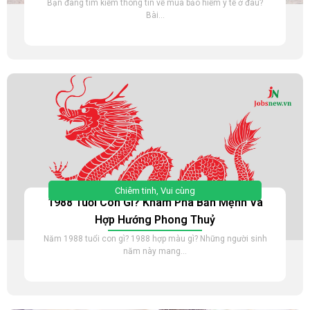
Bạn đang tìm kiếm thông tin về mua bảo hiểm y tế ở đâu?
Bài...
Chiêm tinh
,
Vui cùng
1988 Tuổi Con Gì? Khám Phá Bản Mệnh Và
Hợp Hướng Phong Thuỷ
Năm 1988 tuổi con gì? 1988 hợp màu gì? Những người sinh
năm này mang...