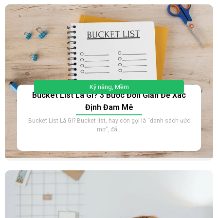
Kỹ năng
,
Mềm
Bucket List Là Gì? 3 Bước Đơn Giản Để Xác
Định Đam Mê
Bucket List Là Gì? Bucket list, hay còn gọi là “danh sách ước
mơ”, đã...