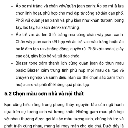
Áo sơ mi trắng và chân váy/quần jean xanh: Áo sơ mi là lựa
chọn linh hoạt, phù hợp cho mọi dịp từ công sở đến dạo phố.
Phối với quần jean xanh và phụ kiện như khăn turban, bông
tay, lắc tay, túi xách đen/xám/trắng.
Áo trễ vai, áo len 3 lỗ trắng mix cùng chân váy jean xanh:
Chân váy jean xanh kết hợp với áo trễ vai màu trắng hoặc áo
ba lỗ đen tạo ra vẻ năng động, quyến rũ. Phối với sandal, giày
cao gót, giày búp bê và túi đeo chéo.
Blazer tone xám thanh lịch cùng quần jean áo thun màu
basic: Blazer xám trung tính phù hợp mọi màu da, tạo vẻ
chuyên nghiệp và sành điệu. Bạn có thể chọn sắc xám trơn
hoặc caro và phối đồ không quá phức tạp.
5.2 Chọn màu sơn nhà và nội thất
Bạn cũng hiểu rằng trong phong thủy, nguyên tắc của ngũ hành
dựa trên sự tương sinh và tương khắc. Những gam màu phù hợp
với nhau thường được gọi là sắc màu tương sinh, chúng hỗ trợ và
phát triển cùng nhau, mang lại may mắn cho gia chủ. Dưới đây là