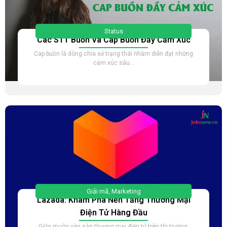
Status
Các STT Buồn Và Cap Buồn Đầy Cảm Xúc
Cap buồn là dòng chia sẻ trạng thái nhằm diễn đạt những
cảm xúc sâu...
Giải mã
,
Marketing
Lazada: Khám Phá Nền Tảng Thương Mại
Điện Tử Hàng Đầu
Giữa muôn vàn sàn thương mại điện tử trên thị trường,