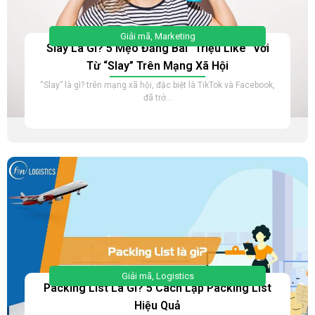
Giải mã
,
Marketing
Slay Là Gì? 5 Mẹo Đăng Bài “Triệu Like” Với
Từ “Slay” Trên Mạng Xã Hội
“Slay” là gì? trên mạng xã hội, đặc biệt là TikTok và Facebook,
đã trở...
Giải mã
,
Logistics
Packing List Là Gì? 5 Cách Lập Packing List
Hiệu Quả