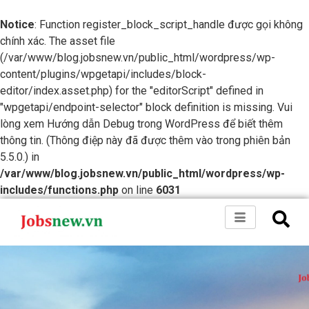
Notice
: Function register_block_script_handle được gọi không
chính xác. The asset file
(/var/www/blog.jobsnew.vn/public_html/wordpress/wp-
content/plugins/wpgetapi/includes/block-
editor/index.asset.php) for the "editorScript" defined in
"wpgetapi/endpoint-selector" block definition is missing. Vui
lòng xem
Hướng dẫn Debug trong WordPress
để biết thêm
thông tin. (Thông điệp này đã được thêm vào trong phiên bản
5.5.0.) in
/var/www/blog.jobsnew.vn/public_html/wordpress/wp-
includes/functions.php
on line
6031