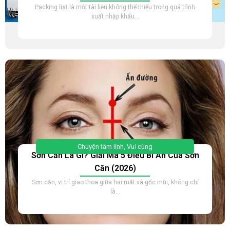
Packing list là một tài liệu không thể thiếu trong quá trình
xuất nhập khẩu...
Chuyện tâm linh
,
Vui cùng
Sơn Căn Là Gì? Giải Mã 5 Điều Bí Ẩn Của Sơn
Căn (2026)
Sơn căn, vị trí giao thoa giữa hai mắt và gốc mũi, không chỉ
là...