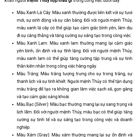
khảo người
mệnh Thủy hợp màu gì
trong công việc dưới đây:
Màu Xanh Lá Cây: Màu xanh thường được liên kết với sự tươi
mới, sự sinh động và sự cân bằng. Đối với người mệnh Thủy,
màu xanh lá cây có thể giúp tạo cảm giác bình yên, làm dịu
đi sự căng thẳng và tăng cường sự sáng tạo trong công việc.
Màu Xanh Lam: Màu xanh lam thường mang lại cảm giác
yên bình, ổn định và sự tĩnh lặng. Đối với người mệnh Thủy,
màu xanh lam có thể giúp tăng cường tập trung và sự tinh
thần kiên nhẫn trong công việc hàng ngày.
Màu Trắng: Màu trắng tượng trưng cho sự trong trắng, sự
thanh lịch và sự tinh khiết. Người mệnh Thủy có thể tận dụng
màu trắng để tạo ra không gian làm việc sạch sẽ, gọn gàng
và tạo cảm giác sảng khoái.
Màu Bạc (Silver): Màu bạc thường mang lại sự sang trọng và
lịch lãm. Đối với người mệnh Thủy, màu bạc có thể giúp tăng
cường sự tinh tế và sự sáng tạo trong công việc và doanh
nghiệp.
Màu Xám (Gray): Màu xám thường mang lại sự ổn định và