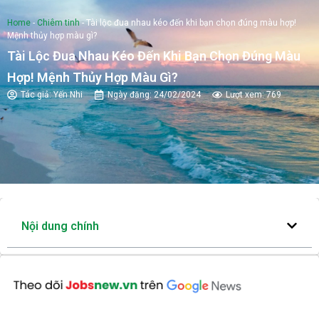
Home
-
Chiêm tinh
-
Tài lộc đua nhau kéo đến khi bạn chọn đúng màu hợp!
Mệnh thủy hợp màu gì?
Tài Lộc Đua Nhau Kéo Đến Khi Bạn Chọn Đúng Màu
Hợp! Mệnh Thủy Hợp Màu Gì?
Tác giả:
Yến Nhi
Ngày đăng:
24/02/2024
Lượt xem: 769
Nội dung chính