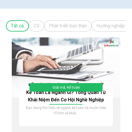
Hướng Dẫn Chi Tiết Về Nơi Cấp Căn Cước Công
Dân Và Quy Trình Xin Cấp
17 Th1 2025
Báo Chí - Truyền Hình
Tất cả
CV
Phát triển bản thân
Hướng nghiệp
Ngành Báo Chí Truyền Thông Thi Khối Nào?
Tổng Hợp Các Tổ Hợp Môn Phổ Biến Năm 2025
Giải mã
,
Kế toán
Kế Toán Là Ngành Gì? Tổng Quan Từ
Khái Niệm Đến Cơ Hội Nghề Nghiệp
Bạn đang tìm hiểu về ngành kế toán và muốn hiểu
rõ hơn về khái...