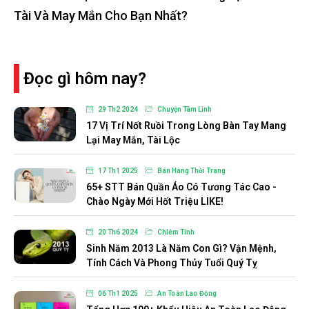
Tài Và May Mắn Cho Bạn Nhất?
Đọc gì hôm nay?
29 Th2 2024
Chuyện Tâm Linh
17 Vị Trí Nốt Ruồi Trong Lòng Bàn Tay Mang
Lại May Mắn, Tài Lộc
17 Th1 2025
Bán Hàng Thời Trang
65+ STT Bán Quần Áo Có Tương Tác Cao -
Chào Ngày Mới Hốt Triệu LIKE!
20 Th6 2024
Chiêm Tinh
Sinh Năm 2013 Là Năm Con Gì? Vận Mệnh,
Tính Cách Và Phong Thủy Tuổi Quý Tỵ
06 Th1 2025
An Toàn Lao Động