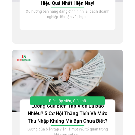
Hiệu Quả Nhất Hiện Nay!
Xu hướng bán hàng đang định hình lại cách doanh
nghiệp tiếp cận và phục...
Biên tập viên
,
Giải mã
Lương Của Biên Tập Viên Là Bao
Nhiêu? 5 Cơ Hội Thăng Tiến Và Mức
Thu Nhập Khủng Mà Bạn Chưa Biết?
Lương của biên tập viên là một yếu tố quan trọng
khi xem xét sự...