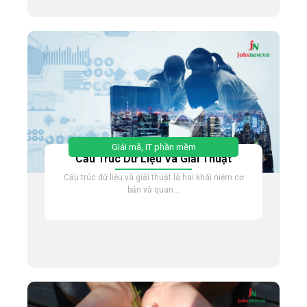
Giải mã
,
IT phần mềm
Cấu Trúc Dữ Liệu Và Giải Thuật
Cấu trúc dữ liệu và giải thuật là hai khái niệm cơ
bản và quan...