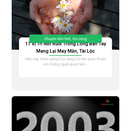
Chuyện tâm linh
,
Vui cùng
17 Vị Trí Nốt Ruồi Trong Lòng Bàn Tay
Mang Lại May Mắn, Tài Lộc
Hiện nay, nhân tướng học đang trở nên quen thuộc
với những người quan tâm...