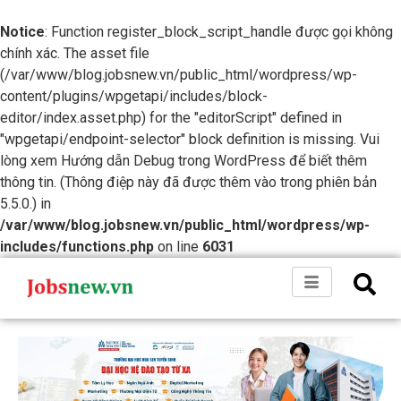
Notice
: Function register_block_script_handle được gọi không
chính xác. The asset file
(/var/www/blog.jobsnew.vn/public_html/wordpress/wp-
content/plugins/wpgetapi/includes/block-
editor/index.asset.php) for the "editorScript" defined in
"wpgetapi/endpoint-selector" block definition is missing. Vui
lòng xem
Hướng dẫn Debug trong WordPress
để biết thêm
thông tin. (Thông điệp này đã được thêm vào trong phiên bản
5.5.0.) in
/var/www/blog.jobsnew.vn/public_html/wordpress/wp-
includes/functions.php
on line
6031