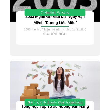
Chiêm tinh
,
Vui cùng
2003 Mệnh Gì? Giải Mã Ngay Vận
Mệnh “Dương Liễu Mộc”
2003 mệnh gì? Mệnh và năm sinh có thể tiết lộ
nhiều điều thú vị...
Giải mã
,
Kinh doanh - Quản lý cửa hàng
Tổng Hợp Top 10 Xu Hướng Bán Hàng