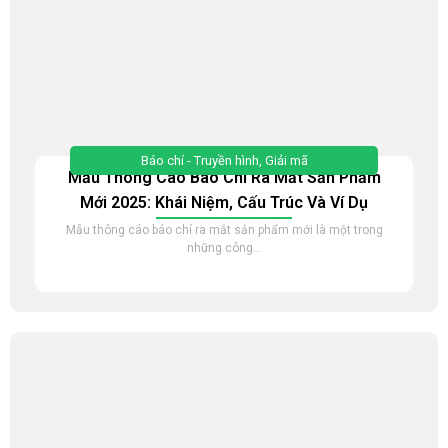
Báo chí - Truyền hình
,
Giải mã
Mẫu Thông Cáo Báo Chí Ra Mắt Sản Phẩm
Mới 2025: Khái Niệm, Cấu Trúc Và Ví Dụ
Mẫu thông cáo báo chí ra mắt sản phẩm mới là một trong
những công...