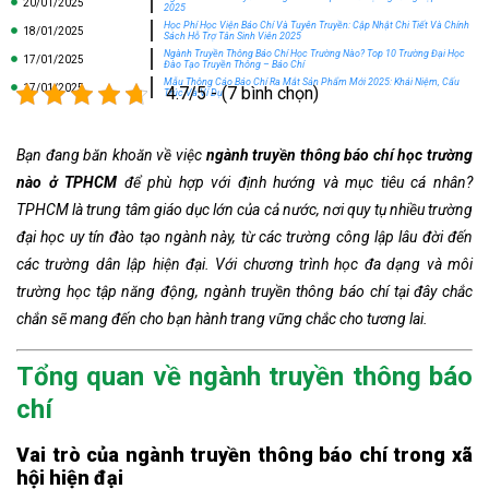
20/01/2025
2025
Học Phí Học Viện Báo Chí Và Tuyên Truyền: Cập Nhật Chi Tiết Và Chính
18/01/2025
Sách Hỗ Trợ Tân Sinh Viên 2025
Ngành Truyền Thông Báo Chí Học Trường Nào? Top 10 Trường Đại Học
17/01/2025
Đào Tạo Truyền Thông – Báo Chí
Mẫu Thông Cáo Báo Chí Ra Mắt Sản Phẩm Mới 2025: Khái Niệm, Cấu
17/01/2025
4.7/5 - (7 bình chọn)
Trúc Và Ví Dụ
Bạn đang băn khoăn về việc
ngành truyền thông báo chí học trường
nào ở TPHCM
để phù hợp với định hướng và mục tiêu cá nhân?
TPHCM là trung tâm giáo dục lớn của cả nước, nơi quy tụ nhiều trường
đại học uy tín đào tạo ngành này, từ các trường công lập lâu đời đến
các trường dân lập hiện đại. Với chương trình học đa dạng và môi
trường học tập năng động, ngành truyền thông báo chí tại đây chắc
chắn sẽ mang đến cho bạn hành trang vững chắc cho tương lai.
Tổng quan về ngành truyền thông báo
chí
Vai trò của ngành truyền thông báo chí trong xã
hội hiện đại