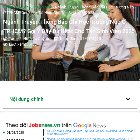
Home
-
Báo chí - Truyền hình
-
Ngành Truyền Thông Báo Chí Học Trường Nào
Ở TPHCM? Gợi Ý Đầy Đủ Nhất Cho Tân Sinh Viên 2025
Ngành Truyền Thông Báo Chí Học Trường Nào Ở
TPHCM? Gợi Ý Đầy Đủ Nhất Cho Tân Sinh Viên 2025
Tác giả:
Hồ Trúc Quỳnh
Ngày đăng:
17/01/2025
Lượt xem: 7.456
Nội dung chính
Lộ Diện Mức Lương Của Biên Tập Viên Báo Chí 2025: Bạn Có Thể Nhận
04/03/2025
Được Bao Nhiêu?
Ngành Báo Chí Truyền Thông Là Gì? Top 10 Cơ Hội Nghề Nghiệp “HOT”