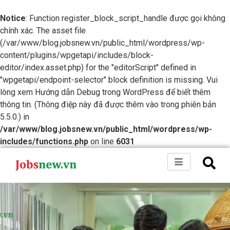
Notice
: Function register_block_script_handle được gọi không
chính xác. The asset file
(/var/www/blog.jobsnew.vn/public_html/wordpress/wp-
content/plugins/wpgetapi/includes/block-
editor/index.asset.php) for the "editorScript" defined in
"wpgetapi/endpoint-selector" block definition is missing. Vui
lòng xem
Hướng dẫn Debug trong WordPress
để biết thêm
thông tin. (Thông điệp này đã được thêm vào trong phiên bản
5.5.0.) in
/var/www/blog.jobsnew.vn/public_html/wordpress/wp-
includes/functions.php
on line
6031