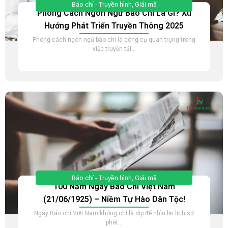
Báo chí - Truyền hình
,
Giải mã
Phong Cách Ngôn Ngữ Báo Chí Là Gì? Xu
Hướng Phát Triển Truyền Thông 2025
Phong cách ngôn ngữ báo chí là công cụ quan trọng trong
việc truyền tải...
Báo chí - Truyền hình
,
Giải mã
100 Năm Ngày Báo Chí Việt Nam
(21/06/1925) – Niềm Tự Hào Dân Tộc!
Ngày Báo chí Việt Nam không chỉ là dịp để nhìn lại lịch sử
phát...