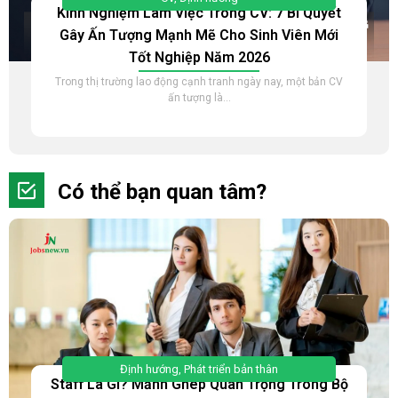
Kinh Nghiệm Làm Việc Trong CV: 7 Bí Quyết
Gây Ấn Tượng Mạnh Mẽ Cho Sinh Viên Mới
Tốt Nghiệp Năm 2026
Trong thị trường lao động cạnh tranh ngày nay, một bản CV
ấn tượng là...
Có thể bạn quan tâm?
Định hướng
,
Phát triển bản thân
Staff Là Gì? Mảnh Ghép Quan Trọng Trong Bộ