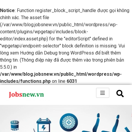
Notice
: Function register_block_script_handle được gọi không
chính xác. The asset file
(/var/www/blog.jobsnew.vn/public_html/wordpress/wp-
content/plugins/wpgetapi/includes/block-
editor/index.asset.php) for the "editorScript" defined in
"wpgetapi/endpoint-selector" block definition is missing. Vui
lòng xem
Hướng dẫn Debug trong WordPress
để biết thêm
thông tin. (Thông điệp này đã được thêm vào trong phiên bản
5.5.0.) in
/var/www/blog.jobsnew.vn/public_html/wordpress/wp-
includes/functions.php
on line
6031