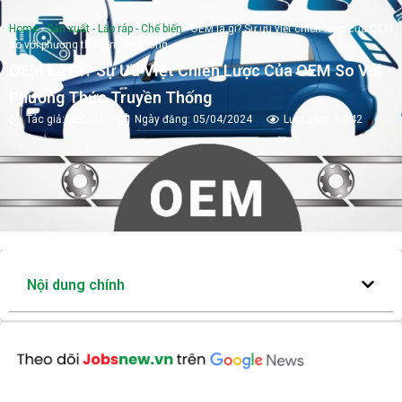
Home
-
Sản xuất - Lắp ráp - Chế biến
-
OEM là gì? Sự ưu việt chiến lược của OEM
so với phương thức truyền thống
OEM Là Gì? Sự Ưu Việt Chiến Lược Của OEM So Với
Phương Thức Truyền Thống
Tác giả:
SEODO
Ngày đăng:
05/04/2024
Lượt xem: 1.142
Nội dung chính