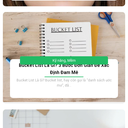
Kỹ năng
,
Mềm
Bucket List Là Gì? 3 Bước Đơn Giản Để Xác
Định Đam Mê
Bucket List Là Gì? Bucket list, hay còn gọi là “danh sách ước
mơ”, đã...