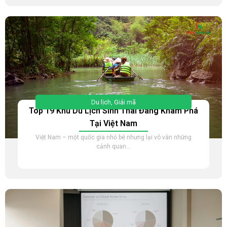
Du lịch
,
Giải mã
Top 19 Khu Du Lịch Sinh Thái Đáng Khám Phá
Tại Việt Nam
Việt Nam – một quốc gia nhỏ bé nhưng lại vô vàn những
cảnh quan...