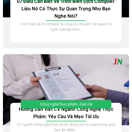
07 Điều Cần Biết Về Trình Biên Dịch Compiler:
Liệu Nó Có Thực Sự Quan Trọng Như Bạn
Nghe Nói?
Trình biên dịch compiler là công cụ chuyển mã nguồn từ
ngôn ngữ lập trình...
Công nghệ thực phẩm
,
Giải mã
Hướng Dẫn Viết CV Ngành Công Nghệ Thực
Phẩm: Yêu Cầu Và Mẹo Tối Ưu
CV ngành công nghệ thực phẩm đóng vai trò quan trọng giúp
bạn ghi điểm...