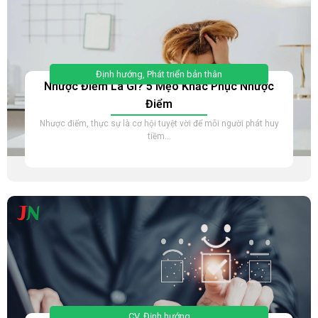
Định hướng
,
Phát triển bản thân
Nhược Điểm Là Gì? 5 Mẹo Khắc Phục Nhược
Điểm
Nhược điểm, thực sự là cơ hội tuyệt vời để mỗi người phát huy
tiềm...
CV
,
Định hướng