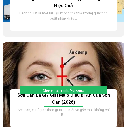
Hiệu Quả
Packing list là một tài liệu không thể thiếu trong quá trình
xuất nhập khẩu...
Chuyện tâm linh
,
Vui cùng
Sơn Căn Là Gì? Giải Mã 5 Điều Bí Ẩn Của Sơn
Căn (2026)
Sơn căn, vị trí giao thoa giữa hai mắt và gốc mũi, không chỉ
là...