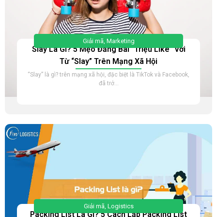
Giải mã
,
Marketing
Slay Là Gì? 5 Mẹo Đăng Bài “Triệu Like” Với
Từ “Slay” Trên Mạng Xã Hội
“Slay” là gì? trên mạng xã hội, đặc biệt là TikTok và Facebook,
đã trở...
Giải mã
,
Logistics
Packing List Là Gì? 5 Cách Lập Packing List