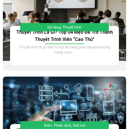
Kỹ năng
,
Thuyết trình
Thuyết Trình Là Gì? Top 04 Mẹo Để Trở Thành
Thuyết Trình Viên “Cao Thủ”
Thuyết trình là gì? Đây là một kỹ năng giao tiếp quan trọng
trong cuộc...
Biên - Phiên dịch
,
Giải mã