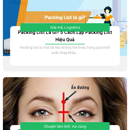
Giải mã
,
Logistics
Packing List Là Gì? 5 Cách Lập Packing List
Hiệu Quả
Packing list là một tài liệu không thể thiếu trong quá trình
xuất nhập khẩu...
Chuyện tâm linh
,
Vui cùng