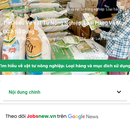
Home
-
Nông - Lâm - Ngư nghiệp
-
Tìm hiểu về vật tư nông nghiệp: Loại hàng và
mục đích sử dụng
Tìm Hiểu Về Vật Tư Nông Nghiệp: Loại Hàng Và Mục
Đích Sử Dụng
Tác giả:
Ngoc Han
Ngày đăng:
13/01/2024
Lượt xem: 1.612
Nội dung chính