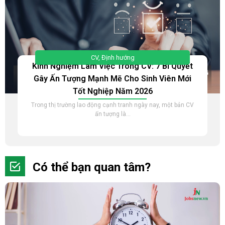
CV
,
Định hướng
Kinh Nghiệm Làm Việc Trong CV: 7 Bí Quyết
Gây Ấn Tượng Mạnh Mẽ Cho Sinh Viên Mới
Tốt Nghiệp Năm 2026
Trong thị trường lao động cạnh tranh ngày nay, một bản CV
ấn tượng là...
Có thể bạn quan tâm?