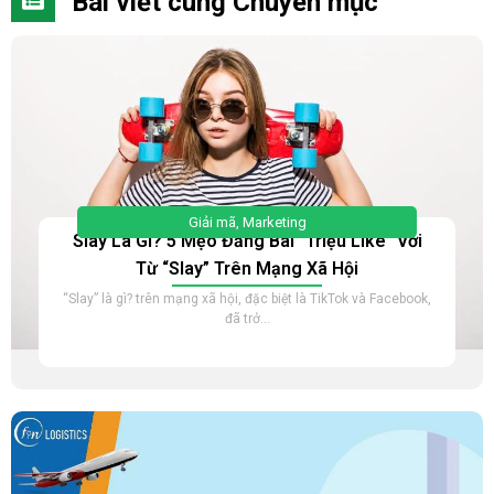
Bài viết cùng Chuyên mục
Giải mã
,
Marketing
Slay Là Gì? 5 Mẹo Đăng Bài “Triệu Like” Với
Từ “Slay” Trên Mạng Xã Hội
“Slay” là gì? trên mạng xã hội, đặc biệt là TikTok và Facebook,
đã trở...