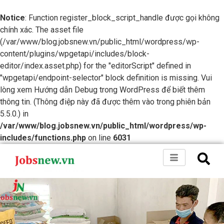
Notice
: Function register_block_script_handle được gọi không
chính xác. The asset file
(/var/www/blog.jobsnew.vn/public_html/wordpress/wp-
content/plugins/wpgetapi/includes/block-
editor/index.asset.php) for the "editorScript" defined in
"wpgetapi/endpoint-selector" block definition is missing. Vui
lòng xem
Hướng dẫn Debug trong WordPress
để biết thêm
thông tin. (Thông điệp này đã được thêm vào trong phiên bản
5.5.0.) in
/var/www/blog.jobsnew.vn/public_html/wordpress/wp-
includes/functions.php
on line
6031