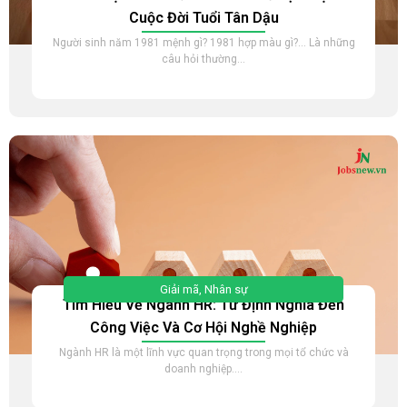
Cuộc Đời Tuổi Tân Dậu
Người sinh năm 1981 mệnh gì? 1981 hợp màu gì?… Là những
câu hỏi thường...
Giải mã
,
Nhân sự
Tìm Hiểu Về Ngành HR: Từ Định Nghĩa Đến
Công Việc Và Cơ Hội Nghề Nghiệp
Ngành HR là một lĩnh vực quan trọng trong mọi tổ chức và
doanh nghiệp....