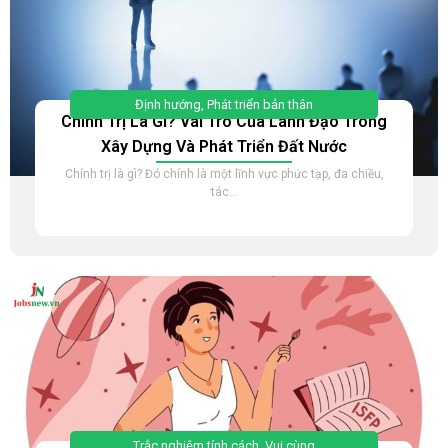
Định hướng
,
Phát triển bản thân
Chính Trị Là Gì? Vai Trò Của Lãnh Đạo Trong
Xây Dựng Và Phát Triển Đất Nước
Chính trị là gì? Đó chính là một lĩnh vực phức tạp, đa chiều,
tác...
Trắc nghiệm tính cách
,
Vui cùng