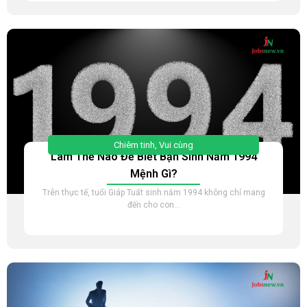
Chiêm tinh
,
Vui cùng
Làm Thế Nào Để Biết Bạn Sinh Năm 1994
Mệnh Gì?
Trên thực tế, tuổi Giáp Tuất sinh năm 1994 không chỉ mang
đến cho con...