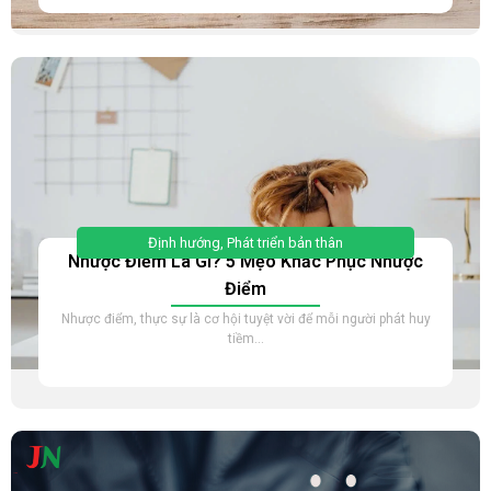
Định hướng
,
Phát triển bản thân
Nhược Điểm Là Gì? 5 Mẹo Khắc Phục Nhược
Điểm
Nhược điểm, thực sự là cơ hội tuyệt vời để mỗi người phát huy
tiềm...