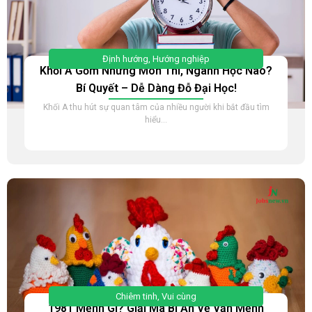
Định hướng
,
Hướng nghiệp
Khối A Gồm Những Môn Thi, Ngành Học Nào?
Bí Quyết – Dễ Dàng Đỗ Đại Học!
Khối A thu hút sự quan tâm của nhiều người khi bắt đầu tìm
hiểu...
Chiêm tinh
,
Vui cùng
1981 Mệnh Gì? Giải Mã Bí Ẩn Về Vận Mệnh