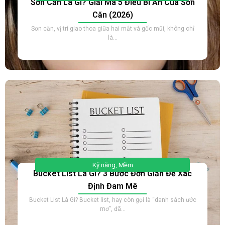
Sơn Căn Là Gì? Giải Mã 5 Điều Bí Ẩn Của Sơn
Căn (2026)
Sơn căn, vị trí giao thoa giữa hai mắt và gốc mũi, không chỉ
là...
Kỹ năng
,
Mềm
Bucket List Là Gì? 3 Bước Đơn Giản Để Xác
Định Đam Mê
Bucket List Là Gì? Bucket list, hay còn gọi là “danh sách ước
mơ”, đã...