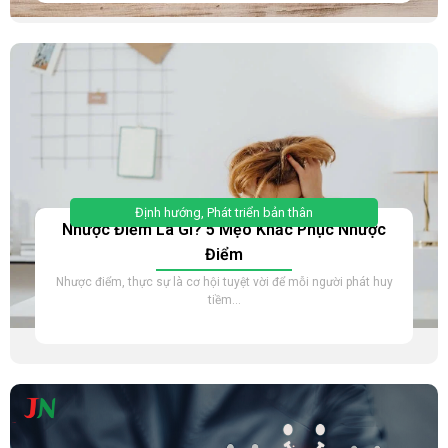
Định hướng
,
Phát triển bản thân
Nhược Điểm Là Gì? 5 Mẹo Khắc Phục Nhược
Điểm
Nhược điểm, thực sự là cơ hội tuyệt vời để mỗi người phát huy
tiềm...