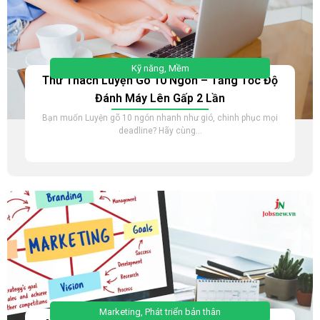
Kỹ năng
,
Mềm
Thử Thách Luyện Gõ 10 Ngón – Tăng Tốc Độ
Đánh Máy Lên Gấp 2 Lần
Bạn muốn Luyện gõ 10 ngón nhanh như gió, chinh phục mọi
deadline? Hãy cùng...
Marketing
,
Phát triển bản thân