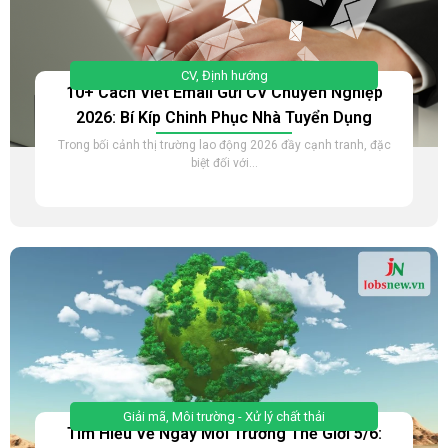
CV
,
Định hướng
10+ Cách Viết Email Gửi CV Chuyên Nghiệp
2026: Bí Kíp Chinh Phục Nhà Tuyển Dụng
Trong bối cảnh thị trường lao động 2026 đầy cạnh tranh, đặc
biệt đối với...
Giải mã
,
Môi trường - Xử lý chất thải
Tìm Hiểu Về Ngày Môi Trường Thế Giới 5/6: