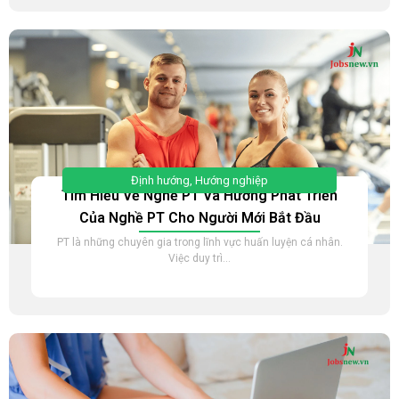
Định hướng
,
Hướng nghiệp
Tìm Hiểu Về Nghề PT Và Hướng Phát Triển
Của Nghề PT Cho Người Mới Bắt Đầu
PT là những chuyên gia trong lĩnh vực huấn luyện cá nhân.
Việc duy trì...