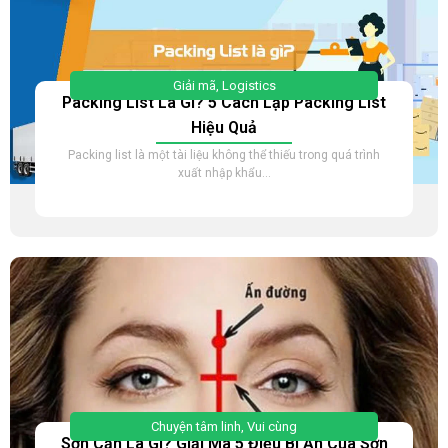
Giải mã
,
Logistics
Packing List Là Gì? 5 Cách Lập Packing List
Hiệu Quả
Packing list là một tài liệu không thể thiếu trong quá trình
xuất nhập khẩu...
Chuyện tâm linh
,
Vui cùng
Sơn Căn Là Gì? Giải Mã 5 Điều Bí Ẩn Của Sơn