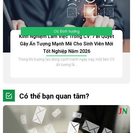
CV
,
Định hướng
Kinh Nghiệm Làm Việc Trong CV: 7 Bí Quyết
Gây Ấn Tượng Mạnh Mẽ Cho Sinh Viên Mới
Tốt Nghiệp Năm 2026
Trong thị trường lao động cạnh tranh ngày nay, một bản CV
ấn tượng là...
Có thể bạn quan tâm?