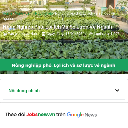
Home
-
Nông - Lâm - Ngư nghiệp
-
Nông nghiệp phố: Lợi ích và sơ lược về
ngành
Nông Nghiệp Phố: Lợi Ích Và Sơ Lược Về Ngành
Tác giả:
Ngoc Han
Ngày đăng:
13/01/2024
Lượt xem: 1.297
Nội dung chính