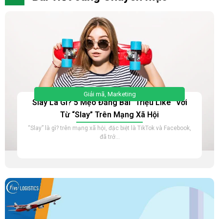
Giải mã
,
Marketing
Slay Là Gì? 5 Mẹo Đăng Bài “Triệu Like” Với
Từ “Slay” Trên Mạng Xã Hội
“Slay” là gì? trên mạng xã hội, đặc biệt là TikTok và Facebook,
đã trở...