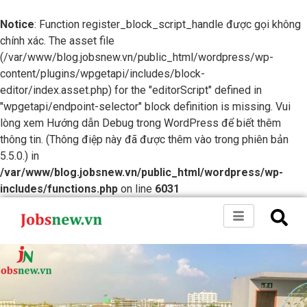
Notice
: Function register_block_script_handle được gọi không
chính xác. The asset file
(/var/www/blog.jobsnew.vn/public_html/wordpress/wp-
content/plugins/wpgetapi/includes/block-
editor/index.asset.php) for the "editorScript" defined in
"wpgetapi/endpoint-selector" block definition is missing. Vui
lòng xem
Hướng dẫn Debug trong WordPress
để biết thêm
thông tin. (Thông điệp này đã được thêm vào trong phiên bản
5.5.0.) in
/var/www/blog.jobsnew.vn/public_html/wordpress/wp-
includes/functions.php
on line
6031