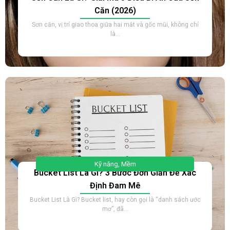
Căn (2026)
Sơn căn, vị trí giao thoa giữa hai mắt và gốc mũi, không chỉ
là...
Kỹ năng
,
Mềm
Bucket List Là Gì? 3 Bước Đơn Giản Để Xác
Định Đam Mê
Bucket List Là Gì? Bucket list, hay còn gọi là “danh sách ước
mơ”, đã...