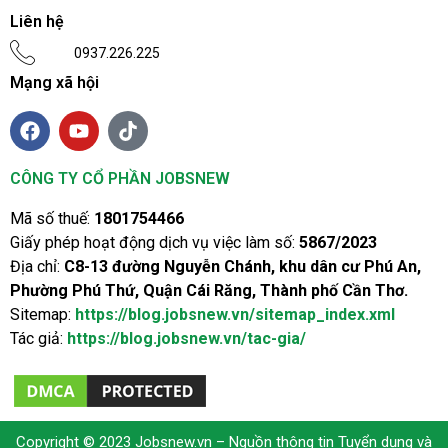
Liên hệ
0937.226.225
Mạng xã hội
CÔNG TY CỔ PHẦN JOBSNEW
Mã số thuế:
1801754466
Giấy phép hoạt động dịch vụ việc làm số:
5867/2023
Địa chỉ:
C8-13 đường Nguyễn Chánh, khu dân cư Phú An,
Phường Phú Thứ, Quận Cái Răng, Thành phố Cần Thơ.
Sitemap:
https://blog.jobsnew.vn/sitemap_index.xml
Tác giả:
https://blog.jobsnew.vn/tac-gia/
Copyright © 2023
Jobsnew.vn
– Nguồn thông tin Tuyển dụng và