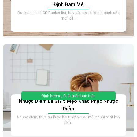
Định Đam Mê
Bucket List Là Gì? Bucket list, hay còn gọi là “danh sách ước
mơ”, đã...
Định hướng
,
Phát triển bản thân
Nhược Điểm Là Gì? 5 Mẹo Khắc Phục Nhược
Điểm
Nhược điểm, thực sự là cơ hội tuyệt vời để mỗi người phát huy
tiềm...