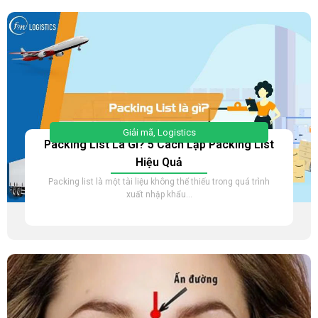
Giải mã
,
Logistics
Packing List Là Gì? 5 Cách Lập Packing List
Hiệu Quả
Packing list là một tài liệu không thể thiếu trong quá trình
xuất nhập khẩu...