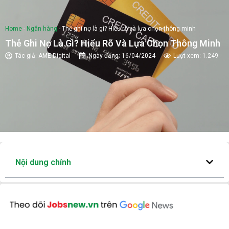
Home
-
Ngân hàng
-
Thẻ ghi nợ là gì? Hiểu rõ và lựa chọn thông minh
Thẻ Ghi Nợ Là Gì? Hiểu Rõ Và Lựa Chọn Thông Minh
Tác giả:
AME Digital
Ngày đăng:
16/04/2024
Lượt xem: 1.249
Nội dung chính