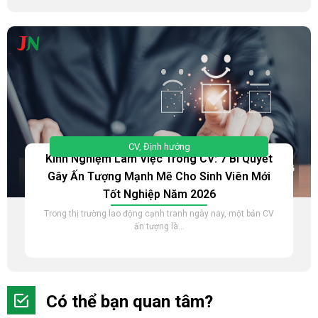
CV
,
Định hướng
Kinh Nghiệm Làm Việc Trong CV: 7 Bí Quyết
Gây Ấn Tượng Mạnh Mẽ Cho Sinh Viên Mới
Tốt Nghiệp Năm 2026
Trong thị trường lao động cạnh tranh ngày nay, một bản CV
ấn tượng là...
Có thể bạn quan tâm?