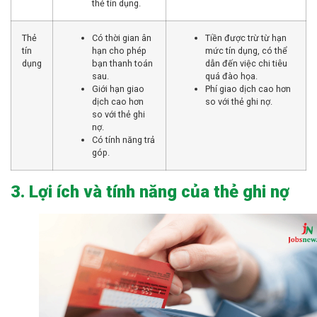
thẻ tín dụng.
Thẻ
Có thời gian ân
Tiền được trừ từ hạn
tín
hạn cho phép
mức tín dụng, có thể
dụng
bạn thanh toán
dẫn đến việc chi tiêu
sau.
quá đào họa.
Giới hạn giao
Phí giao dịch cao hơn
dịch cao hơn
so với thẻ ghi nợ.
so với thẻ ghi
nợ.
Có tính năng trả
góp.
3. Lợi ích và tính năng của thẻ ghi nợ