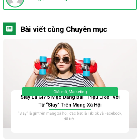
Bài viết cùng Chuyên mục
Giải mã
,
Marketing
Slay Là Gì? 5 Mẹo Đăng Bài “Triệu Like” Với
Từ “Slay” Trên Mạng Xã Hội
“Slay” là gì? trên mạng xã hội, đặc biệt là TikTok và Facebook,
đã trở...