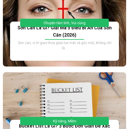
Chuyện tâm linh
,
Vui cùng
Sơn Căn Là Gì? Giải Mã 5 Điều Bí Ẩn Của Sơn
Căn (2026)
Sơn căn, vị trí giao thoa giữa hai mắt và gốc mũi, không chỉ
là...
Kỹ năng
,
Mềm
Bucket List Là Gì? 3 Bước Đơn Giản Để Xác