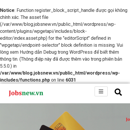
Notice
: Function register_block_script_handle được gọi không
chính xác. The asset file
(/var/www/blog.jobsnew.vn/public_html/wordpress/wp-
content/plugins/wpgetapi/includes/block-
editor/index.asset.php) for the "editorScript" defined in
"wpgetapi/endpoint-selector" block definition is missing. Vui
lòng xem
Hướng dẫn Debug trong WordPress
để biết thêm
thông tin. (Thông điệp này đã được thêm vào trong phiên bản
5.5.0.) in
/var/www/blog.jobsnew.vn/public_html/wordpress/wp-
includes/functions.php
on line
6031