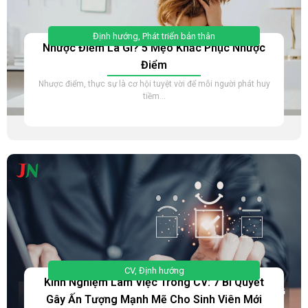
Định hướng
,
Phát triển bản thân
Nhược Điểm Là Gì? 5 Mẹo Khắc Phục Nhược
Điểm
Nhược điểm, thực sự là cơ hội tuyệt vời để mỗi người phát huy
tiềm...
CV
,
Định hướng
Kinh Nghiệm Làm Việc Trong CV: 7 Bí Quyết
Gây Ấn Tượng Mạnh Mẽ Cho Sinh Viên Mới