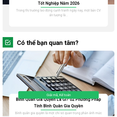
Tốt Nghiệp Năm 2026
Trong thị trường lao động cạnh tranh ngày nay, một bản CV
ấn tượng là...
Có thể bạn quan tâm?
Giải mã
,
Kế toán
Bình Quân Gia Quyền Là Gì? 02 Phương Pháp
Tính Bình Quân Gia Quyền
Bình quân gia quyền là một chỉ số quan trọng phản ánh mức