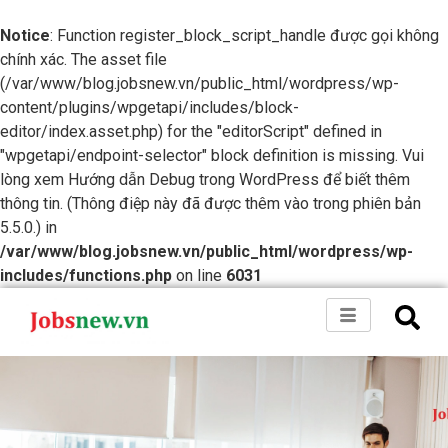
Notice
: Function register_block_script_handle được gọi không
chính xác. The asset file
(/var/www/blog.jobsnew.vn/public_html/wordpress/wp-
content/plugins/wpgetapi/includes/block-
editor/index.asset.php) for the "editorScript" defined in
"wpgetapi/endpoint-selector" block definition is missing. Vui
lòng xem
Hướng dẫn Debug trong WordPress
để biết thêm
thông tin. (Thông điệp này đã được thêm vào trong phiên bản
5.5.0.) in
/var/www/blog.jobsnew.vn/public_html/wordpress/wp-
includes/functions.php
on line
6031