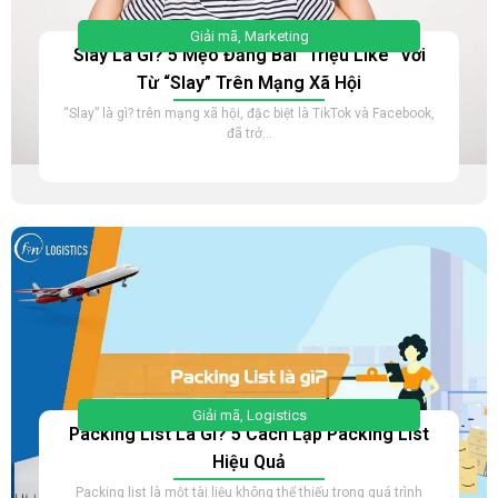
Giải mã
,
Marketing
Slay Là Gì? 5 Mẹo Đăng Bài “Triệu Like” Với
Từ “Slay” Trên Mạng Xã Hội
“Slay” là gì? trên mạng xã hội, đặc biệt là TikTok và Facebook,
đã trở...
Giải mã
,
Logistics
Packing List Là Gì? 5 Cách Lập Packing List
Hiệu Quả
Packing list là một tài liệu không thể thiếu trong quá trình