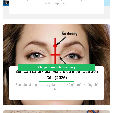
xuất nhập khẩu...
Chuyện tâm linh
,
Vui cùng
Sơn Căn Là Gì? Giải Mã 5 Điều Bí Ẩn Của Sơn
Căn (2026)
Sơn căn, vị trí giao thoa giữa hai mắt và gốc mũi, không chỉ
là...