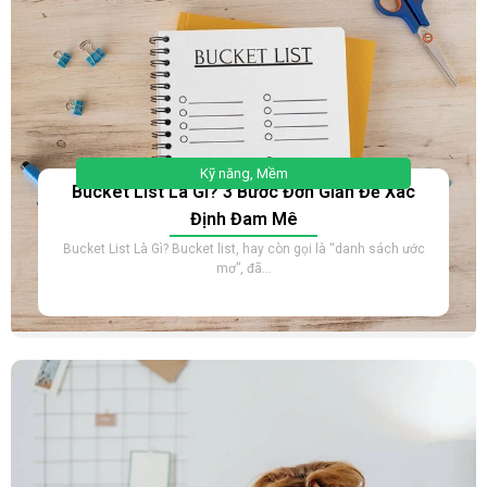
Kỹ năng
,
Mềm
Bucket List Là Gì? 3 Bước Đơn Giản Để Xác
Định Đam Mê
Bucket List Là Gì? Bucket list, hay còn gọi là “danh sách ước
mơ”, đã...