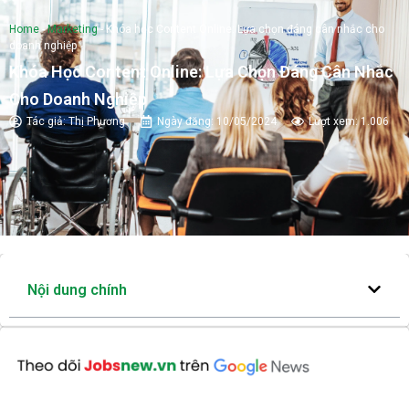
Home
-
Marketing
-
Khóa học Content Online: Lựa chọn đáng cân nhắc cho
doanh nghiệp
Khóa Học Content Online: Lựa Chọn Đáng Cân Nhắc
Cho Doanh Nghiệp
Tác giả:
Thị Phương
Ngày đăng:
10/05/2024
Lượt xem: 1.006
Nội dung chính