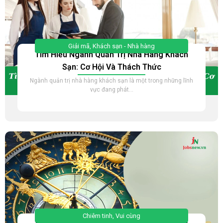
Giải mã
,
Khách sạn - Nhà hàng
Tìm Hiểu Ngành Quản Trị Nhà Hàng Khách
Sạn: Cơ Hội Và Thách Thức
Ngành quản trị nhà hàng khách sạn là một trong những lĩnh
vực đang phát...
Chiêm tinh
,
Vui cùng