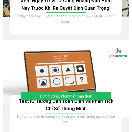
Xem Ngay Tử Vi 12 Cung Hoàng Đạo Hôm
Nay Trước Khi Ra Quyết Định Quan Trọng!
Ngày hôm nay, 12 cung hoàng đạo cần chú ý điều gì? Để tận
dụng...
Định hướng
,
Phát triển bản thân
Test IQ: Hướng Dẫn Toàn Diện Và Phân Tích
Chỉ Số Thông Minh
Ngày nay, việc đo lường và đánh giá trí tuệ thông qua các bài
test...