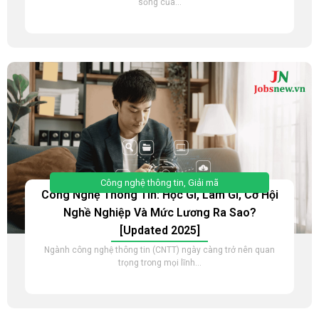
sống của...
Công nghệ thông tin
,
Giải mã
Công Nghệ Thông Tin: Học Gì, Làm Gì, Cơ Hội
Nghề Nghiệp Và Mức Lương Ra Sao?
[Updated 2025]
Ngành công nghệ thông tin (CNTT) ngày càng trở nên quan
trọng trong mọi lĩnh...