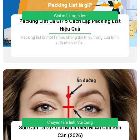
Giải mã
,
Logistics
Packing List Là Gì? 5 Cách Lập Packing List
Hiệu Quả
Packing list là một tài liệu không thể thiếu trong quá trình
xuất nhập khẩu...
Chuyện tâm linh
,
Vui cùng
Sơn Căn Là Gì? Giải Mã 5 Điều Bí Ẩn Của Sơn
Căn (2026)