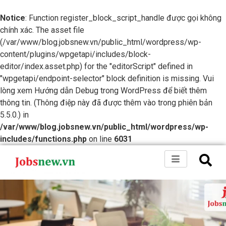
Notice
: Function register_block_script_handle được gọi không
chính xác. The asset file
(/var/www/blog.jobsnew.vn/public_html/wordpress/wp-
content/plugins/wpgetapi/includes/block-
editor/index.asset.php) for the "editorScript" defined in
"wpgetapi/endpoint-selector" block definition is missing. Vui
lòng xem
Hướng dẫn Debug trong WordPress
để biết thêm
thông tin. (Thông điệp này đã được thêm vào trong phiên bản
5.5.0.) in
/var/www/blog.jobsnew.vn/public_html/wordpress/wp-
includes/functions.php
on line
6031