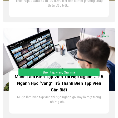
Thiền Vipassana đã từ lâu được biết đến là một phương pháp
thiền đặc biệt,...
Biên tập viên
,
Giải mã
Muốn Làm Biên Tập Viên Thì Học Ngành Gì? 5
Ngành Học “Vàng” Trở Thành Biên Tập Viên
Cần Biết
Muốn làm biên tập viên thì học ngành gì? Đây là một trong
những câu...