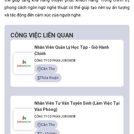
thể giúp tăng khả năng thuyết phục khách hàng. Trong chính trị,
phong cách ngôn ngữ
nghệ thuật có thể giúp tạo nên sự ấn tượng
và tác động đến cảm xúc của người nghe.
CÔNG VIỆC LIÊN QUAN
Nhân Viên Quản Lý Học Tập - Giờ Hành
Chính
CÔNG TY CỔ PHẦN JOBSNEW
Cần Thơ
Thỏa thuận
Nhân Viên Tư Vấn Tuyển Sinh (Làm Việc Tại
Văn Phòng)
CÔNG TY CỔ PHẦN JOBSNEW
Cần Thơ
7 - 10 triệu