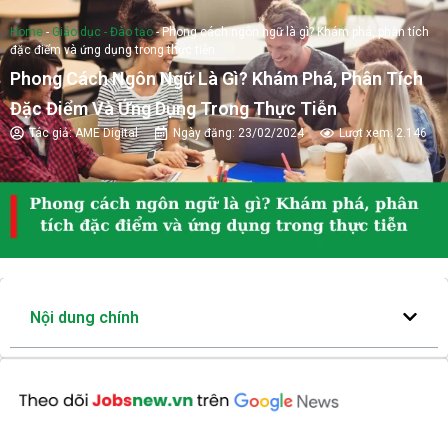
Home
-
Giáo dục - Đào tạo
-
Phong cách ngôn ngữ là gì? Khám phá, phân tích
đặc điểm và ứng dụng trong thực tiễn
Phong Cách Ngôn Ngữ Là Gì? Khám Phá, Phân Tích
Đặc Điểm Và Ứng Dụng Trong Thực Tiễn
Tác giả:
AME Digital
Ngày đăng:
23/02/2024
Lượt xem: 2.146
Nội dung chính