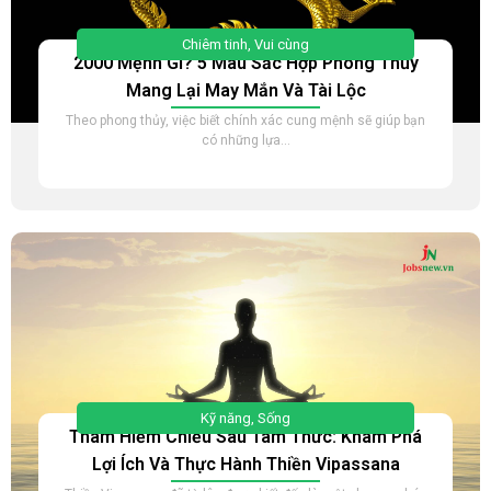
Chiêm tinh
,
Vui cùng
2000 Mệnh Gì? 5 Màu Sắc Hợp Phong Thủy
Mang Lại May Mắn Và Tài Lộc
Theo phong thủy, việc biết chính xác cung mệnh sẽ giúp bạn
có những lựa...
Kỹ năng
,
Sống
Thám Hiểm Chiều Sâu Tâm Thức: Khám Phá
Lợi Ích Và Thực Hành Thiền Vipassana