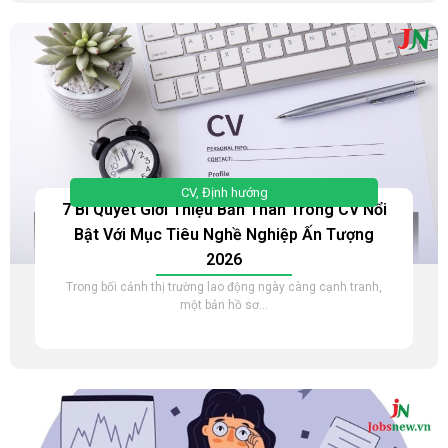
CV
,
Định hướng
7 Bí Quyết Giới Thiệu Bản Thân Trong CV Nổi
Bật Với Mục Tiêu Nghề Nghiệp Ấn Tượng
2026
Trong bối cảnh thị trường lao động ngày càng cạnh tranh,
một bản hồ sơ...