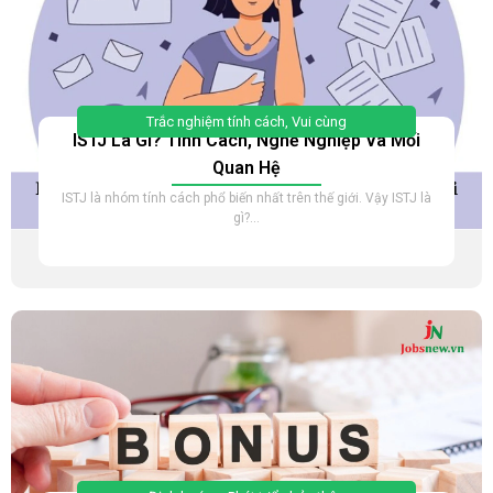
Trắc nghiệm tính cách
,
Vui cùng
ISTJ Là Gì? Tính Cách, Nghề Nghiệp Và Mối
Quan Hệ
ISTJ là nhóm tính cách phổ biến nhất trên thế giới. Vậy ISTJ là
gì?...