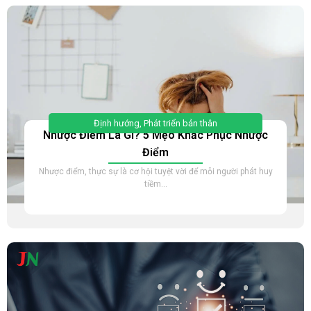
Định hướng
,
Phát triển bản thân
Nhược Điểm Là Gì? 5 Mẹo Khắc Phục Nhược
Điểm
Nhược điểm, thực sự là cơ hội tuyệt vời để mỗi người phát huy
tiềm...