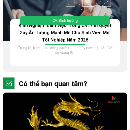
CV
,
Định hướng
Kinh Nghiệm Làm Việc Trong CV: 7 Bí Quyết
Gây Ấn Tượng Mạnh Mẽ Cho Sinh Viên Mới
Tốt Nghiệp Năm 2026
Trong thị trường lao động cạnh tranh ngày nay, một bản CV
ấn tượng là...
Có thể bạn quan tâm?