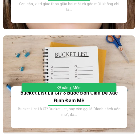
Sơn căn, vị trí giao thoa giữa hai mắt và gốc mũi, không chỉ
là...
Kỹ năng
,
Mềm
Bucket List Là Gì? 3 Bước Đơn Giản Để Xác
Định Đam Mê
Bucket List Là Gì? Bucket list, hay còn gọi là “danh sách ước
mơ”, đã...