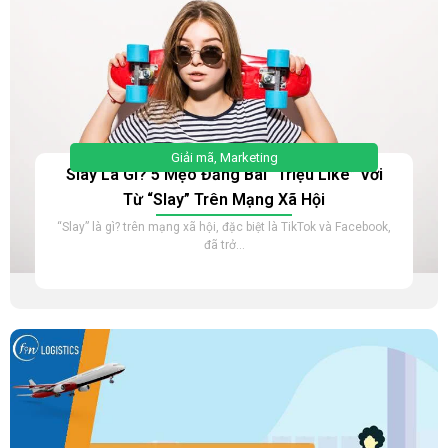
Giải mã
,
Marketing
Slay Là Gì? 5 Mẹo Đăng Bài “Triệu Like” Với
Từ “Slay” Trên Mạng Xã Hội
“Slay” là gì? trên mạng xã hội, đặc biệt là TikTok và Facebook,
đã trở...