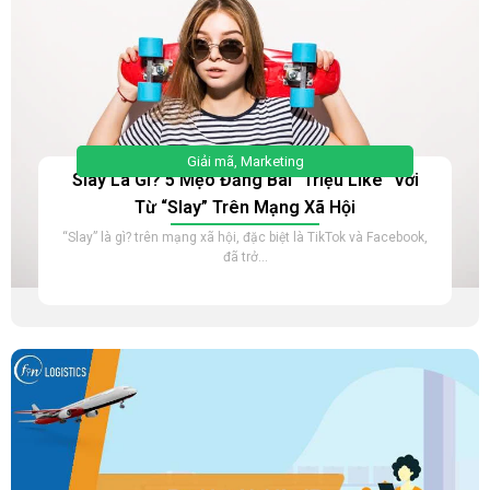
Giải mã
,
Marketing
Slay Là Gì? 5 Mẹo Đăng Bài “Triệu Like” Với
Từ “Slay” Trên Mạng Xã Hội
“Slay” là gì? trên mạng xã hội, đặc biệt là TikTok và Facebook,
đã trở...