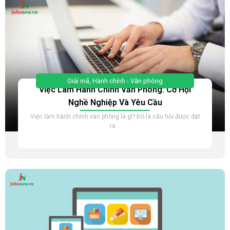
Giải mã
,
Hành chính - Văn phòng
Việc Làm Hành Chính Văn Phòng: Cơ Hội
Nghề Nghiệp Và Yêu Cầu
Việc làm hành chính văn phòng là gì? Đó là câu hỏi được đặt
ra...