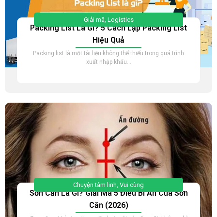
Giải mã
,
Logistics
Packing List Là Gì? 5 Cách Lập Packing List
Hiệu Quả
Packing list là một tài liệu không thể thiếu trong quá trình
xuất nhập khẩu...
Chuyện tâm linh
,
Vui cùng
Sơn Căn Là Gì? Giải Mã 5 Điều Bí Ẩn Của Sơn
Căn (2026)