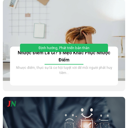
Định hướng
,
Phát triển bản thân
Nhược Điểm Là Gì? 5 Mẹo Khắc Phục Nhược
Điểm
Nhược điểm, thực sự là cơ hội tuyệt vời để mỗi người phát huy
tiềm...