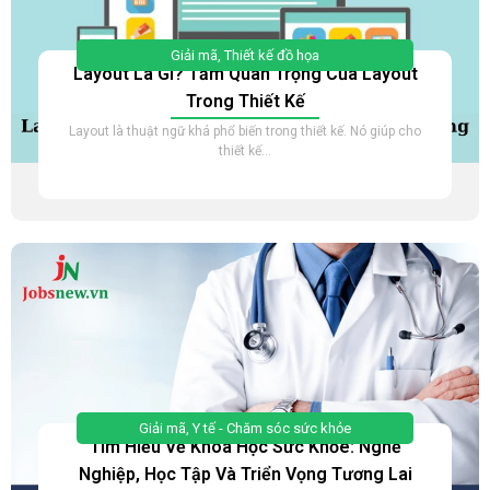
Giải mã
,
Thiết kế đồ họa
Layout Là Gì? Tầm Quan Trọng Của Layout
Trong Thiết Kế
Layout là thuật ngữ khá phổ biến trong thiết kế. Nó giúp cho
thiết kế...
Giải mã
,
Y tế - Chăm sóc sức khỏe
Tìm Hiểu Về Khoa Học Sức Khỏe: Nghề
Nghiệp, Học Tập Và Triển Vọng Tương Lai