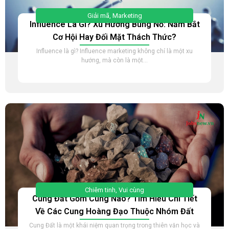
Giải mã
,
Marketing
Influence Là Gì? Xu Hướng Bùng Nổ: Nắm Bắt
Cơ Hội Hay Đối Mặt Thách Thức?
Influence là gì? Influence marketing không chỉ là một xu
hướng, mà còn là một...
Chiêm tinh
,
Vui cùng
Cung Đất Gồm Cung Nào? Tìm Hiểu Chi Tiết
Về Các Cung Hoàng Đạo Thuộc Nhóm Đất
Cung Đất là một khái niệm quan trọng trong thiên văn học và