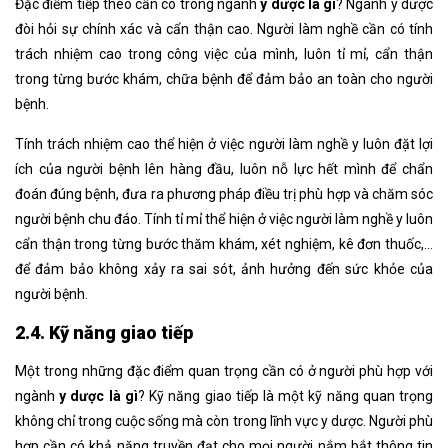
Đặc điểm tiếp theo cần có trong ngành
y dược là gì
? Ngành y dược
đòi hỏi sự chính xác và cẩn thận cao. Người làm nghề cần có tính
trách nhiệm cao trong công việc của mình, luôn tỉ mỉ, cẩn thận
trong từng bước khám, chữa bệnh để đảm bảo an toàn cho người
bệnh.
Tính trách nhiệm cao thể hiện ở việc người làm nghề y luôn đặt lợi
ích của người bệnh lên hàng đầu, luôn nỗ lực hết mình để chẩn
đoán đúng bệnh, đưa ra phương pháp điều trị phù hợp và chăm sóc
người bệnh chu đáo. Tính tỉ mỉ thể hiện ở việc người làm nghề y luôn
cẩn thận trong từng bước thăm khám, xét nghiệm, kê đơn thuốc,…
để đảm bảo không xảy ra sai sót, ảnh hưởng đến sức khỏe của
người bệnh.
2.4. Kỹ năng giao tiếp
Một trong những đặc điểm quan trọng cần có ở người phù hợp với
ngành
y dược là gì
? Kỹ năng giao tiếp là một kỹ năng quan trọng
không chỉ trong cuộc sống mà còn trong lĩnh vực y dược. Người phù
hợp cần có khả năng truyền đạt cho mọi người nắm bắt thông tin