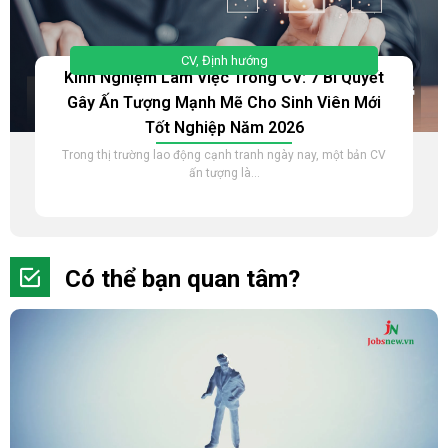
CV
,
Định hướng
Kinh Nghiệm Làm Việc Trong CV: 7 Bí Quyết
Gây Ấn Tượng Mạnh Mẽ Cho Sinh Viên Mới
Tốt Nghiệp Năm 2026
Trong thị trường lao động cạnh tranh ngày nay, một bản CV
ấn tượng là...
Có thể bạn quan tâm?