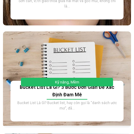
Sơn căn, vị trí giao thoa giữa hai mắt và gốc mũi, không chỉ
là...
Kỹ năng
,
Mềm
Bucket List Là Gì? 3 Bước Đơn Giản Để Xác
Định Đam Mê
Bucket List Là Gì? Bucket list, hay còn gọi là “danh sách ước
mơ”, đã...