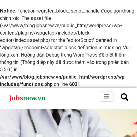
Notice
: Function register_block_script_handle được gọi không
chính xác. The asset file
(/var/www/blog.jobsnew.vn/public_html/wordpress/wp-
content/plugins/wpgetapi/includes/block-
editor/index.asset.php) for the "editorScript" defined in
"wpgetapi/endpoint-selector" block definition is missing. Vui
lòng xem
Hướng dẫn Debug trong WordPress
để biết thêm
thông tin. (Thông điệp này đã được thêm vào trong phiên bản
5.5.0.) in
/var/www/blog.jobsnew.vn/public_html/wordpress/wp-
includes/functions.php
on line
6031