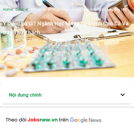
Home
-
Dược sĩ
-
Y Dược là gì? Ngành học mang sứ mệnh cao cả và đầy thử
thách
Y Dược Là Gì? Ngành Học Mang Sứ Mệnh Cao Cả Và
Đầy Thử Thách
Tác giả:
Ngoc Han
Ngày đăng:
15/01/2024
Lượt xem: 1.302
Nội dung chính