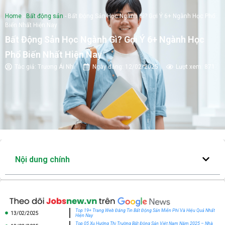
Home
-
Bất động sản
-
Bất Động Sản Học Ngành Gì? Gợi Ý 6+ Ngành Học Phổ
Biến Nhất Hiện Nay
Bất Động Sản Học Ngành Gì? Gợi Ý 6+ Ngành Học
Phổ Biến Nhất Hiện Nay
Tác giả:
Trương Ái Nhi
Ngày đăng:
12/02/2025
Lượt xem: 871
Nội dung chính
Top 19+ Trang Web Đăng Tin Bất Động Sản Miễn Phí Và Hiệu Quả Nhất
13/02/2025
Hiện Nay
Top 05 Xu Hướng Thị Trường Bất Động Sản Việt Nam Năm 2025 – Nhà