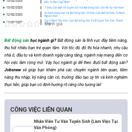
13/02/2025
Đầu Tư Nên Cập Nhật!
13/02/2025
7 Điều Cần Biết Về Quyền Đối Với Bất Động Sản Liền Kề Tại Việt Nam
So Sánh Động Sản Và Bất Động Sản: 05 Điều Cần Biết Để Đầu Tư Khôn
12/02/2025
Ngoan Hơn!
Top 5 Kênh Tìm Việc Làm Bất Động Sản Và Bí Quyết Tìm Việc Thành
12/02/2025
Đánh giá
Công
Bất động sản
học ngành gì?
Bất động sản là lĩnh vực đầy tiềm năng,
thu hút nhiều bạn trẻ quan tâm. Với tốc độ đô thị hóa nhanh, nhu cầu
nhà ở, đầu tư và kinh doanh ngày càng tăng, ngành này mang đến cơ
hội việc làm rộng mở. Vậy học ngành gì để theo đuổi bất động sản?
Jobsnew
sẽ giúp bạn khám phá các chuyên ngành liên quan, tiềm
năng thu nhập, kỹ năng cần có, trường đào tạo uy tín và kinh nghiệm
thực tiễn, giúp bạn có định hướng rõ ràng cho tương lai!
CÔNG VIỆC LIÊN QUAN
Nhân Viên Tư Vấn Tuyển Sinh (Làm Việc Tại
Văn Phòng)