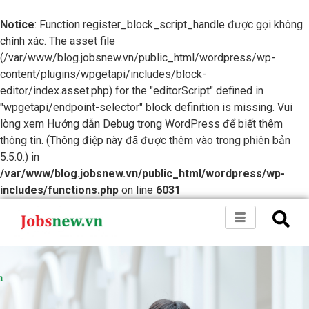
Notice
: Function register_block_script_handle được gọi không
chính xác. The asset file
(/var/www/blog.jobsnew.vn/public_html/wordpress/wp-
content/plugins/wpgetapi/includes/block-
editor/index.asset.php) for the "editorScript" defined in
"wpgetapi/endpoint-selector" block definition is missing. Vui
lòng xem
Hướng dẫn Debug trong WordPress
để biết thêm
thông tin. (Thông điệp này đã được thêm vào trong phiên bản
5.5.0.) in
/var/www/blog.jobsnew.vn/public_html/wordpress/wp-
includes/functions.php
on line
6031